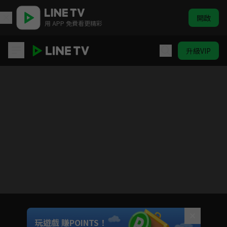
開啟
用 APP 免費看更精彩
升級VIP
籃球少年王
目前未允許這部影片在你所在的地區播放
如有不便請見諒
Unmute
玩遊戲 賺POINTS！