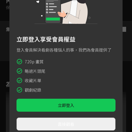
內容標籤
保護級
集數列表
反序
立即登入享受會員權益
登入會員解決看劇各種惱人的事，我們為會員提供了
720p 畫質
27
28
29
30
31
32
3
略過片頭尾
收藏片單
為您推薦
觀劇紀錄
立即登入
直接觀看