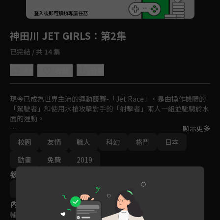
回首頁
登入後即可解鎖專屬任務
Play
神田川 JET GIRLS
：第2集
已完結 / 共 14 集
4.6
分享
收藏
現今已成為世界主流的運動競賽-「Jet Race」。是由操作機體的
「駕駛者」和使用水槍攻擊對手的「射擊者」兩人一組並馳騁於水
面的運動。

顯示更多
母親是傳說中的駕駛者，自己也夢想成為選手的波黃凜，離開了故
校園
友情
職人
科幻
格鬥
日本
鄉的島嶼，來到了東京・淺草。在那裡她遇見了帥氣的美少女—蒼
井美沙，並和她成為了搭檔。隨著一場一場和對手們的競賽，兩人
動畫
免費
2019
的羈絆也逐漸加深。
參與演員
KJG BOOSTERS
高木謙一郎
內容標籤
輔導十二歲級