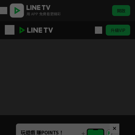
開啟
用 APP 免費看更精彩
升級VIP
神田川 JET GIRLS
目前未允許這部影片在你所在的地區播放
如有不便請見諒
Unmute
玩遊戲 賺POINTS！