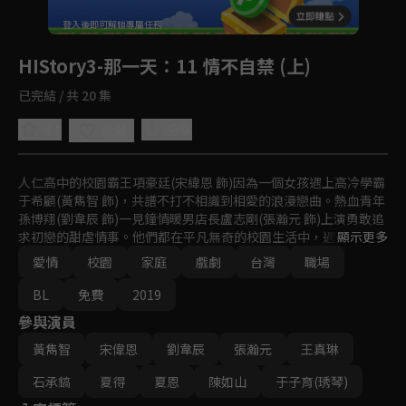
回首頁
登入後即可解鎖專屬任務
Play
HIStory3-那一天
：11 情不自禁 (上)
已完結 / 共 20 集
4.8
分享
收藏
人仁高中的校園霸王項豪廷(宋緯恩 飾)因為一個女孩遇上高冷學霸
于希顧(黃雋智 飾)，共譜不打不相識到相愛的浪漫戀曲。熱血青年
孫博翔(劉韋辰 飾)一見鐘情暖男店長盧志剛(張瀚元 飾)上演勇敢追
求初戀的甜虐情事。他們都在平凡無奇的校園生活中，遇見最好的
顯示更多
那個他！
愛情
校園
家庭
戲劇
台灣
職場
BL
免費
2019
參與演員
黃雋智
宋偉恩
劉韋辰
張瀚元
王真琳
石承鎬
夏得
夏恩
陳如山
于子育(琇琴)