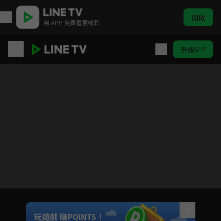
開啟
用 APP 免費看更精彩
升級VIP
HIStory3-那一天
目前未允許這部影片在你所在的地區播放
如有不便請見諒
Unmute
玩遊戲 賺POINTS！