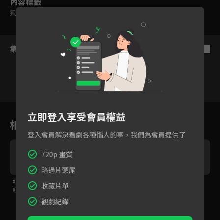
內容標籤
獨家
｜
原創
｜
輔導十二歲級
集數列表
反序
8
9
10
11
12
13
1
立即登入享受會員權益
相關花絮
登入會員解決看劇各種惱人的事，我們為會員提供了
720p 畫質
略過片頭尾
《HIStory3-那一天》X
殺青特別篇，演員真心
罰你今天只能吃一碗
收藏片單
《俗女養成記》宋緯恩
話！
飯！
獨家訪問
觀劇紀錄