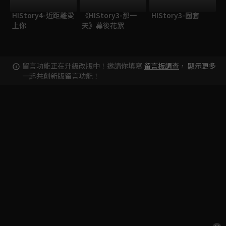
HIStory4-近距離愛
《HIStory3-那一
HIStory3-圈套
上你
天》幕後花絮
留言功能正在升級改版中！邀請你填寫
留言板調查
，
顯示更多
一起共創新版留言功能！