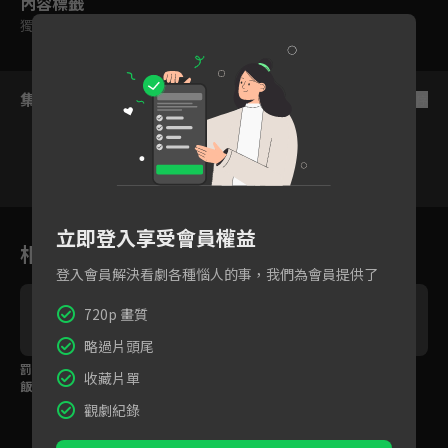
內容標籤
獨家
｜
原創
｜
輔導十二歲級
集數列表
反序
1
2
3
4
5
6
立即登入享受會員權益
相關花絮
登入會員解決看劇各種惱人的事，我們為會員提供了
720p 畫質
略過片頭尾
罰你今天只能吃一碗
明天我們就一起回家！
身邊還有很多人愛你，
收藏片單
飯！
該試著讓自己重新生
活。
觀劇紀錄