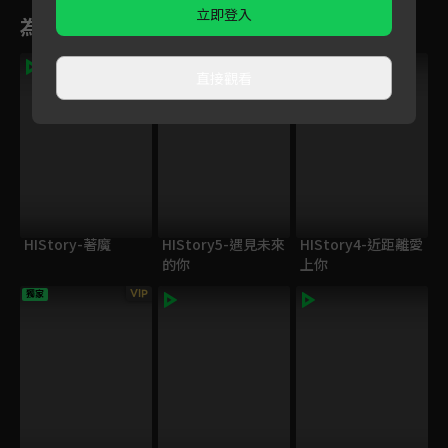
立即登入
為您推薦
獨家
直接觀看
HIStory-著魔
HIStory5-遇見未來
HIStory4-近距離愛
的你
上你
VIP
獨家