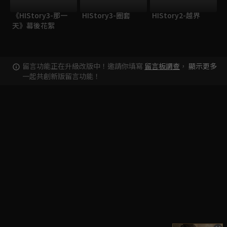
《HIStory3-那一
HIStory3-圈套
HIStory2-越界
天》幕後花絮
留言功能正在升級改版中！邀請你填寫
留言板調查
，
顯示更多
一起共創新版留言功能！