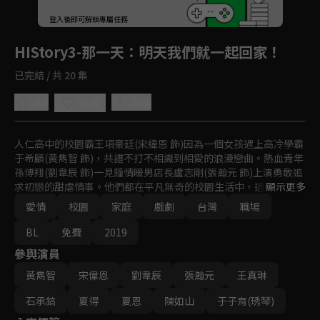
登入後即可解鎖專屬任務
Play
HIStory3-那一天
：明天我們就一起回家！
已完結 / 共 20 集
4.8
分享
收藏
人仁高中的校園霸王項豪廷(宋緯恩 飾)因為一個女孩遇上高冷學霸
于希顧(黃雋智 飾)，共譜不打不相識到相愛的浪漫戀曲。熱血青年
孫博翔(劉韋辰 飾)一見鐘情暖男店長盧志剛(張瀚元 飾)上演勇敢追
求初戀的甜虐情事。他們都在平凡無奇的校園生活中，遇見最好的
顯示更多
那個他！
愛情
校園
家庭
戲劇
台灣
職場
BL
免費
2019
參與演員
黃雋智
宋偉恩
劉韋辰
張瀚元
王真琳
石承鎬
夏得
夏恩
陳如山
于子育(琇琴)