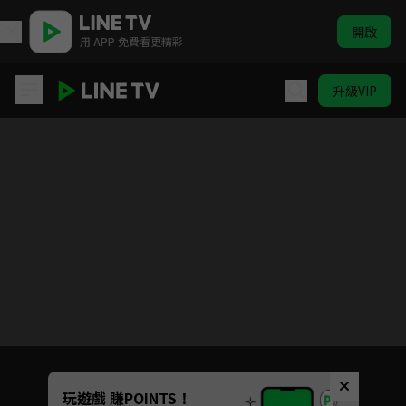
開啟
用 APP 免費看更精彩
升級VIP
(國語)關於我轉生變成史萊姆這檔事
目前未允許這部影片在你所在的地區播放
如有不便請見諒
Unmute
玩遊戲 賺POINTS！