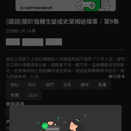
回首頁
登入後即可解鎖專屬任務
Play
(國語)關於我轉生變成史萊姆這檔事
：第9集
已完結 / 共 24 集
4.9
分享
收藏
描述上班族三上惱在隨機殺人的強盜刺殺下結束了37年人生，當他
從沉睡中清醒過來以後，面臨看不見、聽不到，且身體圓滾滾的狀
況，他意識到自己投胎轉世成史萊姆。透過能夠奪取對手招式、能
力的補食者，以及

顯示更多
精通一切的大賢者兩項特殊技，逐步成為史上最強的史萊姆。
奇幻
科幻
格鬥
日本
趣味
動畫
免費
2019
參與演員
川上泰樹
內容標籤
保護級