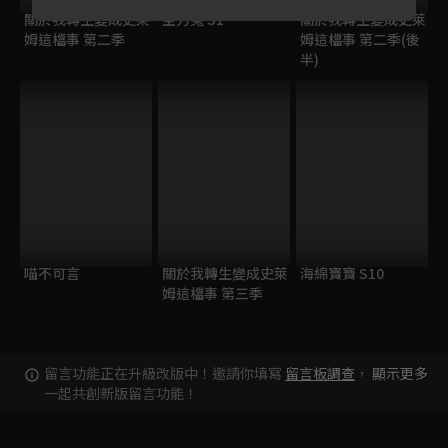
關於我轉生變成史萊
全力兔 S1
關於我轉生變成史萊
姆這檔事 第二季
姆這檔事 第二季(後
半)
喵不可言
關於我轉生變成史萊
海綿寶寶 S10
姆這檔事 第三季
留言功能正在升級改版中！邀請你填寫
留言板調查
，
顯示更多
一起共創新版留言功能！