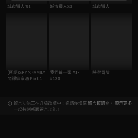
城市獵人'91
城市獵人S3
城市獵人
(國語)SPY×FAMILY
我們這一家 #1-
時空冒險
間諜家家酒 Part 1
#130
留言功能正在升級改版中！邀請你填寫
留言板調查
，
顯示更多
一起共創新版留言功能！