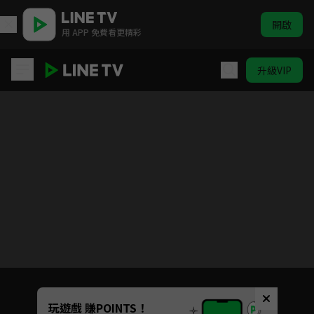
開啟
用 APP 免費看更精彩
升級VIP
城市獵人S2
目前未允許這部影片在你所在的地區播放
如有不便請見諒
Unmute
玩遊戲 賺POINTS！