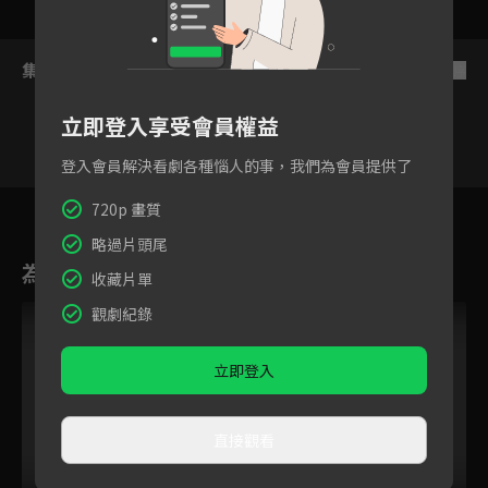
集數列表
反序
立即登入享受會員權益
登入會員解決看劇各種惱人的事，我們為會員提供了
45
46
47
48
49
50
5
720p 畫質
略過片頭尾
為您推薦
收藏片單
觀劇紀錄
立即登入
直接觀看