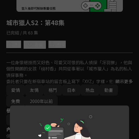
回首頁
登入後即可解鎖專屬任務
Play
城市獵人S2
：第48集
已完結 / 共 63 集
5.0
分享
收藏
一位身懷絕技而又好色、可愛又可恨的私人偵探「冴羽獠」，他與
個性開朗的女孩「槇村香」共同從事著以「城市獵人」為名的私人
偵探事務。

委託者只要在新宿車站的留言板上寫下「XYZ」字樣，他們就會接
顯示更多
受委託。通常情況下，委託者必須是年輕貌美的女性。在一次次艱
愛情
友情
格鬥
日本
熱血
動畫
險的委託任務中，城市獵人以其獨有的方式鏟除著城市中的罪惡。
免費
2000年以前
參與演員
北条司
內容標籤
保護級