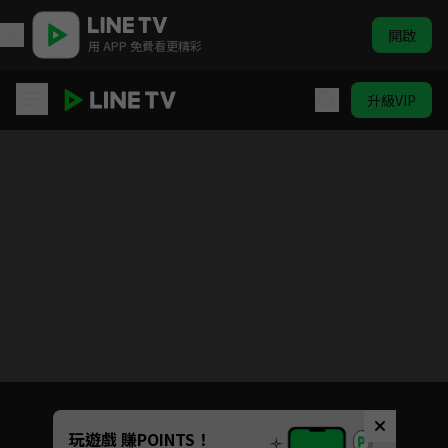
開啟
用 APP 免費看更精彩
升級VIP
城市獵人S2
目前未允許這部影片在你所在的地區播放
如有不便請見諒
Unmute
玩遊戲 賺POINTS！