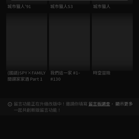
城市獵人'91
城市獵人S3
城市獵人
(國語)SPY×FAMILY
我們這一家 #1-
時空冒險
間諜家家酒 Part 1
#130
留言功能正在升級改版中！邀請你填寫
留言板調查
，
顯示更多
一起共創新版留言功能！