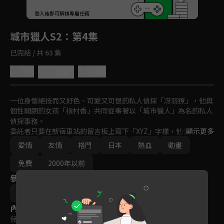
回首頁
登入後即可解鎖專屬任務
Play
城市獵人S2
：第4集
已完結 / 共 63 集
5.0
分享
收藏
一位身懷絕技而又好色、可愛又可恨的私人偵探「冴羽獠」，他與
個性開朗的女孩「槇村香」共同從事著以「城市獵人」為名的私人
偵探事務。

委託者只要在新宿車站的留言板上寫下「XYZ」字樣，他們就會接
顯示更多
受委託。通常情況下，委託者必須是年輕貌美的女性。在一次次艱
愛情
友情
格鬥
日本
熱血
動畫
險的委託任務中，城市獵人以其獨有的方式鏟除著城市中的罪惡。
免費
2000年以前
參與演員
北条司
內容標籤
保護級