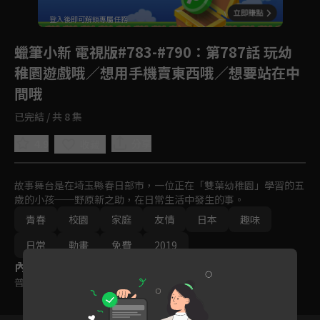
回首頁
登入後即可解鎖專屬任務
Play
蠟筆小新 電視版#783-#790
：第787話 玩幼
稚園遊戲哦／想用手機賣東西哦／想要站在中
間哦
已完結 / 共 8 集
4.9
分享
收藏
故事舞台是在埼玉縣春日部市，一位正在「雙葉幼稚園」學習的五
歲的小孩──野原新之助，在日常生活中發生的事。
青春
校園
家庭
友情
日本
趣味
日常
動畫
免費
2019
內容標籤
普遍級