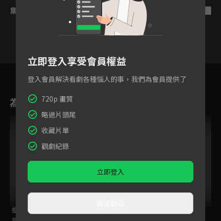
集數列表
反序
立即登入享受會員權益
784
785
786
787
788
789
79
登入會員解決看劇各種惱人的事，我們為會員提供了
720p 畫質
為您推薦
略過片頭尾
收藏片單
觀劇紀錄
立即登入
直接觀看
蠟筆小新 電視版
蠟筆小新 電視版
蠟筆小新 電視版
#677-#703(不含
#503-#580
#817-#836