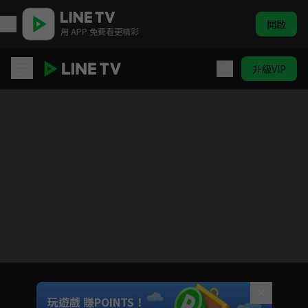
開啟
用 APP 免費看更精彩
升級VIP
蠟筆小新 電視版#783-#790
目前未允許這部影片在你所在的地區播放
如有不便請見諒
Unmute
玩遊戲 賺POINTS！