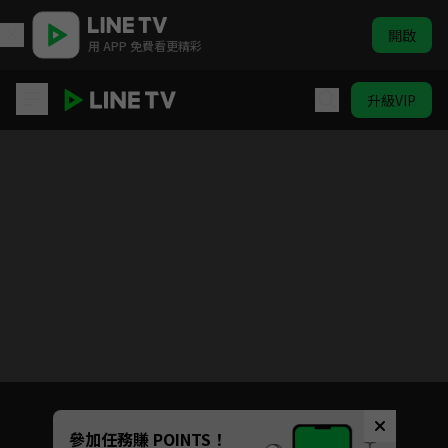
開啟
用 APP 免費看更精彩
升級VIP
請讓我撒嬌，仙狐大人！
目前未允許這部影片在你所在的地區播放
如有不便請見諒
Unmute
參加任務賺 POINTS！