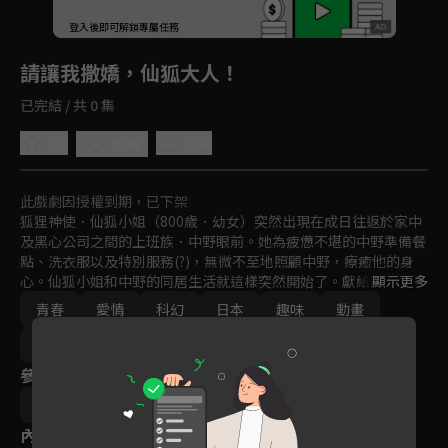
回首頁
登入後即可解鎖專屬任務
Play
請讓我撒嬌，仙狐大人！
已完結 / 共 0 集
5.0
分享
收藏
此戲劇因授權到期，已下架
狐狸神使．仙狐小姐（800歲．幼女）突然出現在成日往返於家中
及黑心公司之間的上班族．中野眼前。她為疲憊不堪的中野準備餐
點、洗衣服以及特別服務(?)，無微不至地照顧中野，療癒他的身
心。仙狐小姐和中野的同居生活就這樣突然開始了。獻給所有對現
顯示更多
代社會感到疲憊的人們，享受體貼呵護、讓人盡情撒嬌的喜劇故
青春
愛情
科幻
日本
趣味
動畫
事！
免費
2019
參與演員
越田知明
內容標籤