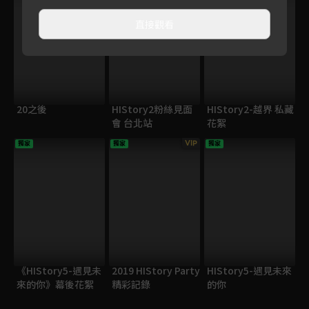
直接觀看
20之後
HIStory2粉絲見面
HIStory2-越界 私藏
會 台北站
花絮
VIP
獨家
獨家
獨家
《HIStory5-遇見未
2019 HIStory Party
HIStory5-遇見未來
來的你》幕後花絮
精彩記錄
的你