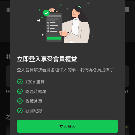
集數列表
反序
VIP
VIP
VIP
VIP
VIP
VIP
VIP
8
9
10
11
12
13
相關花絮
立即登入享受會員權益
登入會員解決看劇各種惱人的事，我們為會員提供了
720p 畫質
略過片頭尾
FM Vlog-成都站預告
片場花絮-NG片段預告2
片場花絮-NG片段預告1
收藏片單
觀劇紀錄
為您推薦
立即登入
VIP
VIP