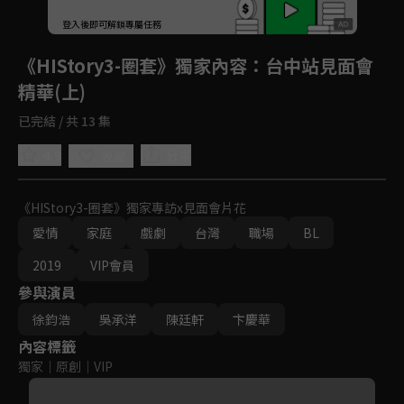
回首頁
登入後即可解鎖專屬任務
Play
《HIStory3-圈套》獨家內容
：台中站見面會
精華(上)
已完結 / 共 13 集
4.9
分享
收藏
《HIStory3-圈套》獨家專訪x見面會片花
愛情
家庭
戲劇
台灣
職場
BL
2019
VIP會員
參與演員
徐鈞浩
吳承洋
陳廷軒
卞慶華
內容標籤
獨家
｜
原創
｜
VIP