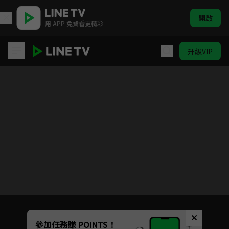
開啟
用 APP 免費看更精彩
升級VIP
《HIStory3-圈套》獨家內容
目前未允許這部影片在你所在的地區播放
如有不便請見諒
Unmute
參加任務賺 POINTS！