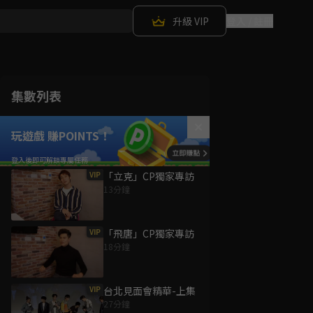
升級 VIP
登入 / 註冊
集數列表
玩遊戲 賺POINTS！
VIP
「立克」CP獨家專訪
13分鐘
VIP
「飛唐」CP獨家專訪
18分鐘
VIP
台北見面會精華-上集
27分鐘