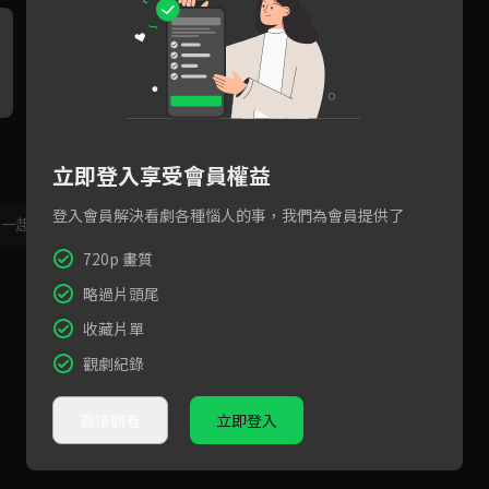
陳廷軒獨家專訪
卞慶華獨家專訪
立即登入享受會員權益
登入會員解決看劇各種惱人的事，我們為會員提供了
，一起共創新版留言功能！
顯示更多
720p 畫質
略過片頭尾
收藏片單
觀劇紀錄
直接觀看
立即登入