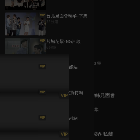
VIP
台北見面會精華-下集
33分鐘
為您推薦
VIP
片場花絮-NG片段
6分鐘
20之後
已完結 / 共 20 集
VIP
FM Vlog-成都站
15分鐘
VIP
片場花絮-吃貨特輯
HIStory2粉絲見面會
VIP
7分鐘
台北站
已完結 / 共 4 集
VIP
FM Vlog-杭州站
13分鐘
HIStory2-越界 私藏
VIP