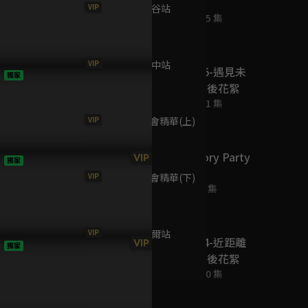
花絮
VIP
FM Vlog-曼谷站
已完結 / 共 15 集
13分鐘
VIP
FM Vlog-台中站
《HIStory5-遇見未
獨家
14分鐘
來的你》幕後花絮
已完結 / 共 11 集
VIP
台中站見面會精華(上)
15分鐘
2019 HIStory Party
VIP
獨家
精彩記錄
VIP
台中站見面會精華(下)
已完結 / 共 2 集
15分鐘
VIP
FM Vlog-首爾站
《HIStory4-近距離
VIP
獨家
14分鐘
愛上你》幕後花絮
已完結 / 共 10 集