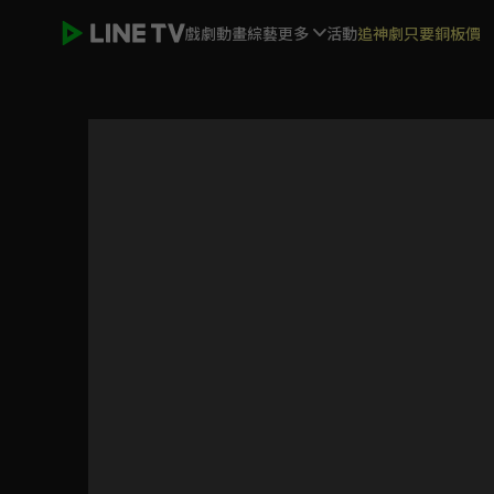
戲劇
動畫
綜藝
更多
活動
追神劇只要銅板價
《HIStory3-圈套》獨家內容