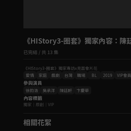
《HIStory3-圈套》獨家內容
：陳
已完結 / 共 13 集
《HIStory3-圈套》獨家專訪x見面會片花
愛情
家庭
戲劇
台灣
職場
BL
2019
VIP會
參與演員
徐鈞浩
吳承洋
陳廷軒
卞慶華
內容標籤
獨家
｜
原創
｜
VIP
相關花絮