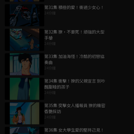
第31集 積極的愛！衝過少女心！
24分鐘
第32集 獠，不要死！頑強的大型
手槍
24分鐘
第33集 加油海怪！冷酷的初戀協
奏曲
24分鐘
第34集 衝擊！獠的父親宣言 別吵
醒甜睡的孩子
24分鐘
第35集 突擊女人播報員 獠的機密
香艷採訪
24分鐘
第36集 女大學生愛的堅持己見！