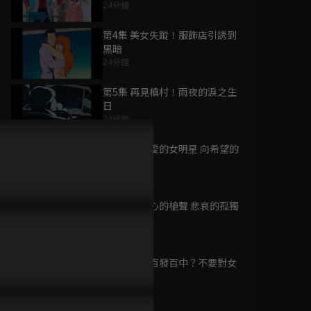
24分鐘
第4集 美女失蹤！服飾店引誘到
黑暗
24分鐘
為您推薦
第5集 再見槙村！雨夜的淚之生
日
24分鐘
一夜新娘 第二季
已完結 / 共 24 集
第6集 不戀愛的女明星 向希望的
最後射擊！
24分鐘
第7集 震撼心的槍聲 悲哀的孤獨
超人力霸王銀河S
女孩
已完結 / 共 16 集
24分鐘
第8集 美女百發百中？不要對女
刑警出手
24分鐘
黑色推銷員