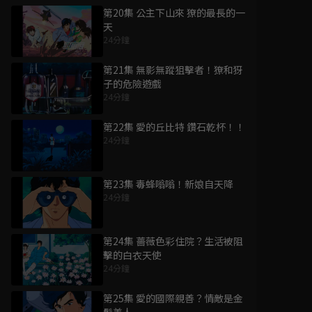
第20集 公主下山來 獠的最長的一
天
24分鐘
第21集 無影無蹤狙擊者！獠和犽
子的危險遊戲
24分鐘
第22集 愛的丘比特 鑽石乾杯！！
24分鐘
第23集 毒蜂嗡嗡！新娘自天降
24分鐘
第24集 薔薇色彩住院？生活被阻
擊的白衣天使
24分鐘
第25集 愛的國際親善？情敵是金