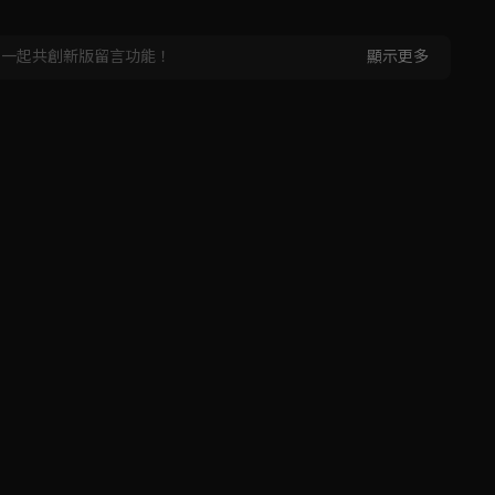
，一起共創新版留言功能！
顯示更多