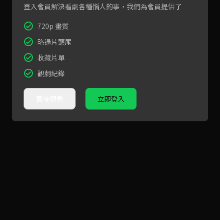
登入會員解決看劇各種惱人的事，我們為會員提供了
720p 畫質
略過片頭尾
收藏片單
觀劇紀錄
直接觀看
立即登入