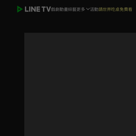
戲劇
動畫
綜藝
更多
活動
請世界吃桌免費看
TDN 南投新聞｜鑫傳國際