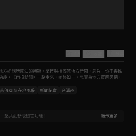
4.9
分享
收藏
地方鄉親所關注的議題，堅持製播優質地方新聞，肩負一份不容推
功能。《南投新聞》一路走來，始終如一，忠實為地方反應民情，
鑫傳國際 在地風采
新聞紀實
台灣趣
Play
Video
，一起共創新版留言功能！
顯示更多