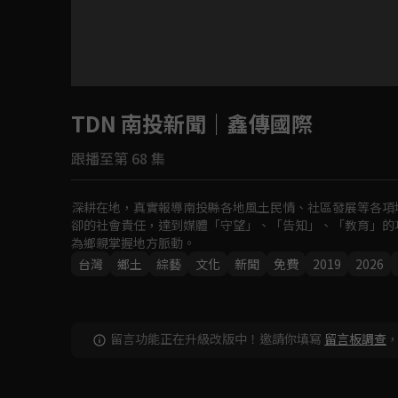
目前未允許這部影片在你所在的地區播放
TDN 南投新聞｜鑫傳國際
如有不便請見諒
跟播至第 68 集
回首頁
深耕在地，真實報導南投縣各地風土民情、社區發展等各項
卻的社會責任，達到媒體「守望」、「告知」、「教育」的
為鄉親掌握地方脈動。
台灣
鄉土
綜藝
文化
新聞
免費
2019
2026
留言功能正在升級改版中！邀請你填寫
留言板調查