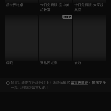
請世界吃桌
今日免費版-空中英
今日免費版-大家說
語教室
英語
跟播中
耀眼
寶島西米樂
後浪
留言功能正在升級改版中！邀請你填寫
留言板調查
，
顯示更多
一起共創新版留言功能！