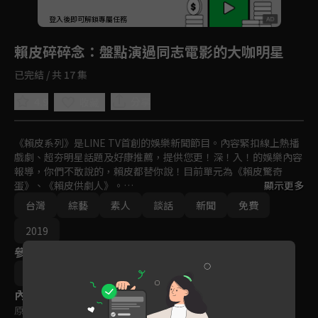
回首頁
登入後即可解鎖專屬任務
Play
賴皮碎碎念
：盤點演過同志電影的大咖明星
已完結 / 共 17 集
4.9
分享
收藏
《賴皮系列》是LINE TV首創的娛樂新聞節目。內容緊扣線上熱播
戲劇、超夯明星話題及好康推薦，提供您更！深！入！的娛樂內容
報導，你們不敢說的，賴皮都替你說！目前單元為《賴皮驚奇
蛋》、《賴皮供劇人》。

顯示更多
台灣
綜藝
素人
談話
新聞
免費
好啦...不管有沒有說，都一定要看歐～拜託啦～
2019
參與演員
陳俋塵
何禹賢
Blue藍振維
內容標籤
原創