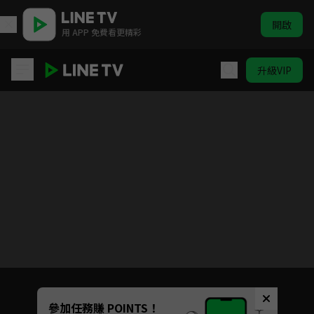
開啟
用 APP 免費看更精彩
升級VIP
賴皮碎碎念
目前未允許這部影片在你所在的地區播放
如有不便請見諒
Unmute
參加任務賺 POINTS！