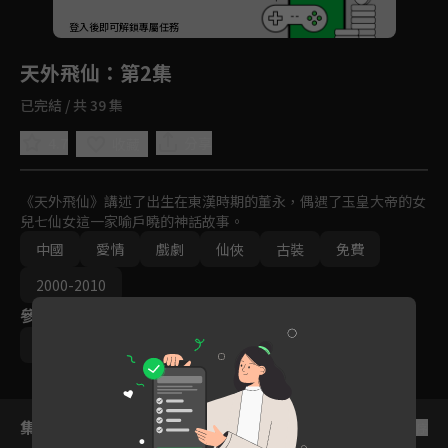
回首頁
登入後即可解鎖專屬任務
Play
天外飛仙
：第2集
已完結 / 共 39 集
4.7
分享
收藏
《天外飛仙》講述了出生在東漢時期的董永，偶遇了玉皇大帝的女
兒七仙女這一家喻戶曉的神話故事。
中國
愛情
戲劇
仙俠
古裝
免費
2000-2010
參與演員
胡歌
林依晨
竇智孔
韓雪
集數列表
反序