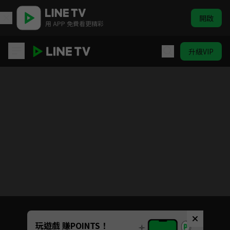
開啟
用 APP 免費看更精彩
升級VIP
天外飛仙
目前未允許這部影片在你所在的地區播放
如有不便請見諒
Unmute
玩遊戲 賺POINTS！