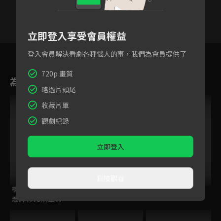
立即登入享受會員權益
1
2
3
4
5
6
登入會員解決看劇各種惱人的事，我們為會員提供了
720p 畫質
為您推薦
略過片頭尾
收藏片單
觀劇紀錄
立即登入
直接觀看
機界戰隊全開者VS
仙劍奇俠傳3
仙劍奇俠傳1
煌輝者VS前輩者