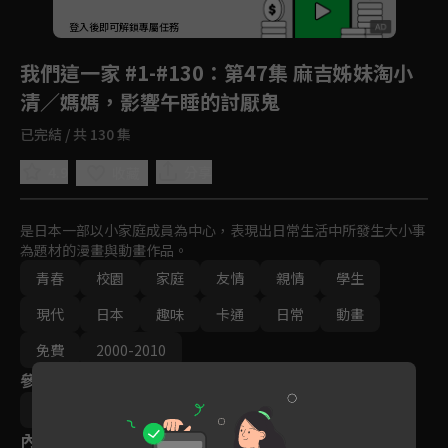
回首頁
登入後即可解鎖專屬任務
Play
我們這一家 #1-#130
：第47集 麻吉姊妹淘小
清／媽媽，影響午睡的討厭鬼
已完結 / 共 130 集
4.9
分享
收藏
是日本一部以小家庭成員為中心，表現出日常生活中所發生大小事
為題材的漫畫與動畫作品。
青春
校園
家庭
友情
親情
學生
現代
日本
趣味
卡通
日常
動畫
免費
2000-2010
參與演員
大地丙太郎
八角哲夫
內容標籤