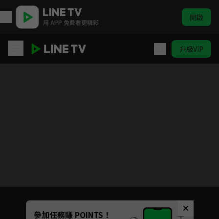
開啟
用 APP 免費看更精彩
升級VIP
我們這一家 #1-#130
目前未允許這部影片在你所在的地區播放
如有不便請見諒
Unmute
參加任務賺 POINTS！