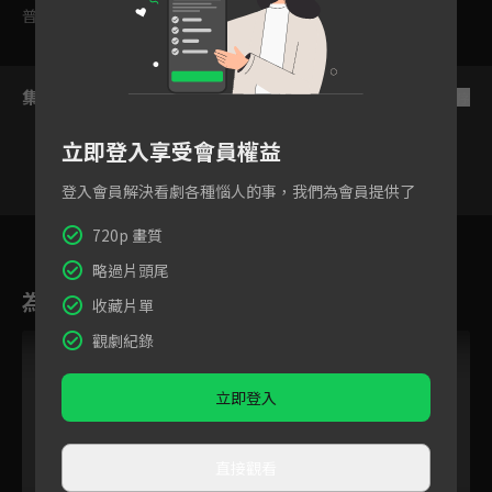
普遍級
集數列表
反序
立即登入享受會員權益
登入會員解決看劇各種惱人的事，我們為會員提供了
44
45
46
47
48
49
5
720p 畫質
略過片頭尾
為您推薦
收藏片單
觀劇紀錄
立即登入
直接觀看