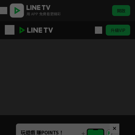
開啟
用 APP 免費看更精彩
升級VIP
我們這一家 #1-#130
目前未允許這部影片在你所在的地區播放
如有不便請見諒
Unmute
玩遊戲 賺POINTS！