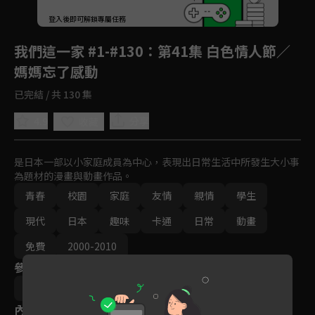
回首頁
登入後即可解鎖專屬任務
Play
我們這一家 #1-#130
：第41集 白色情人節／
媽媽忘了感動
已完結 / 共 130 集
4.9
分享
收藏
是日本一部以小家庭成員為中心，表現出日常生活中所發生大小事
為題材的漫畫與動畫作品。
青春
校園
家庭
友情
親情
學生
現代
日本
趣味
卡通
日常
動畫
免費
2000-2010
參與演員
大地丙太郎
八角哲夫
內容標籤