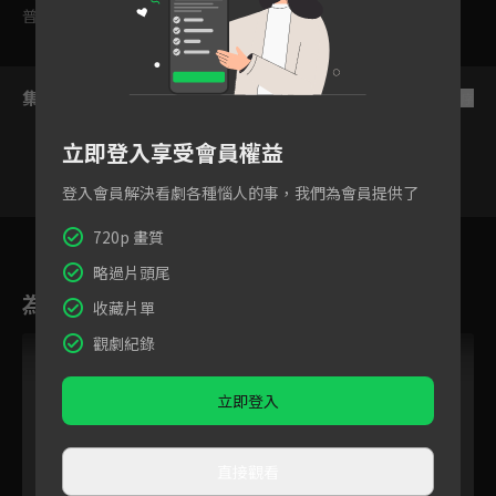
普遍級
集數列表
反序
立即登入享受會員權益
登入會員解決看劇各種惱人的事，我們為會員提供了
38
39
40
41
42
43
4
720p 畫質
略過片頭尾
為您推薦
收藏片單
觀劇紀錄
立即登入
直接觀看