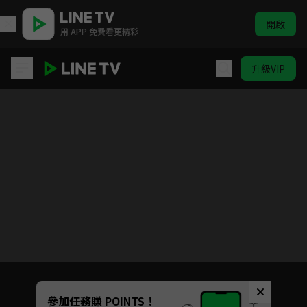
開啟
用 APP 免費看更精彩
升級VIP
我們這一家 #1-#130
目前未允許這部影片在你所在的地區播放
如有不便請見諒
Unmute
參加任務賺 POINTS！