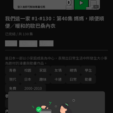
回首頁
登入後即可解鎖專屬任務
Play
我們這一家 #1-#130
：第40集 媽媽，順便順
便／暖和的歐巴桑內衣
已完結 / 共 130 集
4.9
分享
收藏
是日本一部以小家庭成員為中心，表現出日常生活中所發生大小事
為題材的漫畫與動畫作品。
青春
校園
家庭
友情
親情
學生
現代
日本
趣味
卡通
日常
動畫
免費
2000-2010
參與演員
大地丙太郎
八角哲夫
內容標籤