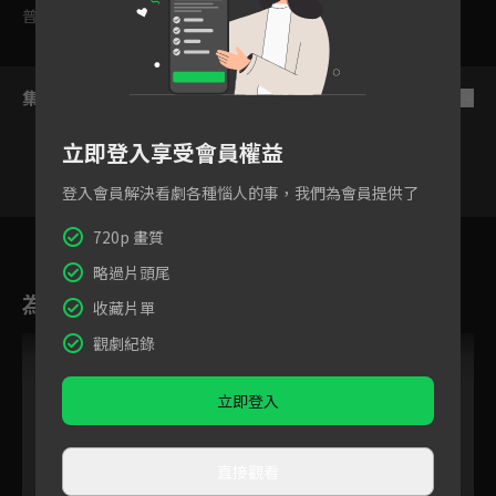
普遍級
集數列表
反序
立即登入享受會員權益
登入會員解決看劇各種惱人的事，我們為會員提供了
37
38
39
40
41
42
4
720p 畫質
略過片頭尾
為您推薦
收藏片單
觀劇紀錄
立即登入
直接觀看