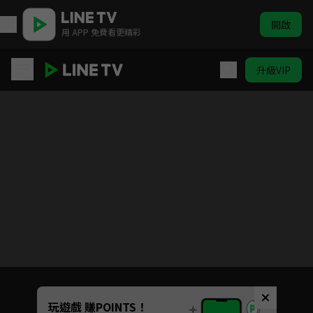
開啟
用 APP 免費看更精彩
升級VIP
我們這一家 #1-#130
目前未允許這部影片在你所在的地區播放
如有不便請見諒
Unmute
玩遊戲 賺POINTS！