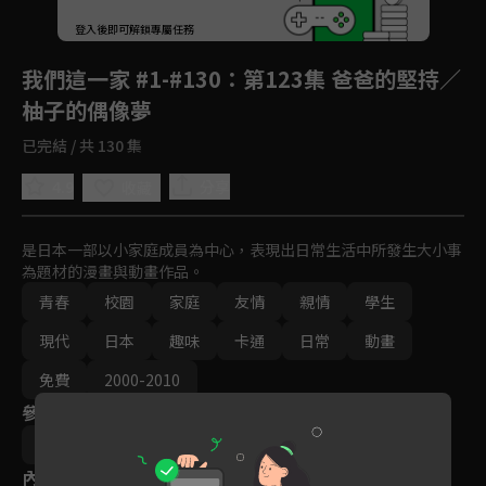
回首頁
登入後即可解鎖專屬任務
Play
我們這一家 #1-#130
：第123集 爸爸的堅持／
柚子的偶像夢
已完結 / 共 130 集
4.9
分享
收藏
是日本一部以小家庭成員為中心，表現出日常生活中所發生大小事
為題材的漫畫與動畫作品。
青春
校園
家庭
友情
親情
學生
現代
日本
趣味
卡通
日常
動畫
免費
2000-2010
參與演員
大地丙太郎
八角哲夫
內容標籤