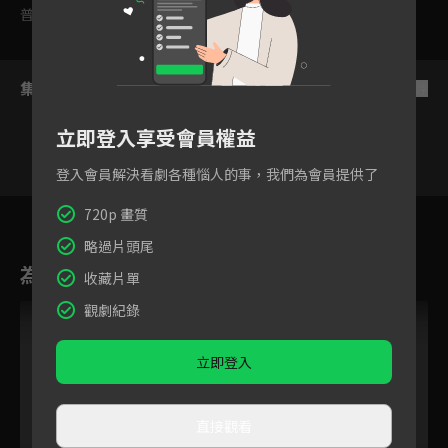
普遍級
集數列表
反序
立即登入享受會員權益
登入會員解決看劇各種惱人的事，我們為會員提供了
120
121
122
123
124
125
12
720p 畫質
略過片頭尾
為您推薦
收藏片單
觀劇紀錄
立即登入
直接觀看