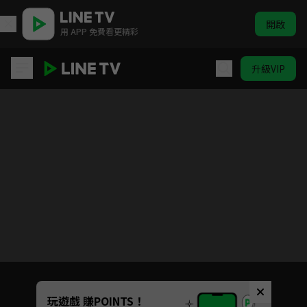
開啟
用 APP 免費看更精彩
升級VIP
我們這一家 #1-#130
目前未允許這部影片在你所在的地區播放
如有不便請見諒
Unmute
玩遊戲 賺POINTS！