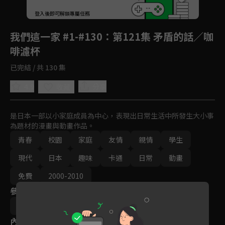
回首頁
登入後即可解鎖專屬任務
Play
我們這一家 #1-#130
：第121集 矛盾的話／咖
啡濾杯
已完結 / 共 130 集
4.9
分享
收藏
是日本一部以小家庭成員為中心，表現出日常生活中所發生大小事
為題材的漫畫與動畫作品。
青春
校園
家庭
友情
親情
學生
現代
日本
趣味
卡通
日常
動畫
免費
2000-2010
參與演員
大地丙太郎
八角哲夫
內容標籤