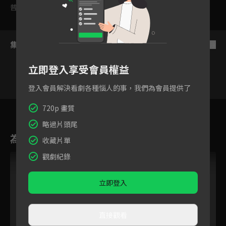
普遍級
集數列表
反序
立即登入享受會員權益
登入會員解決看劇各種惱人的事，我們為會員提供了
118
119
120
121
122
123
12
720p 畫質
略過片頭尾
為您推薦
收藏片單
觀劇紀錄
立即登入
直接觀看