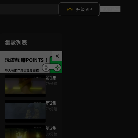
升級 VIP
登入 / 註冊
集數列表
玩遊戲 賺POINTS！
第1集
79分鐘
第2集
79分鐘
第3集
80分鐘