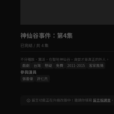
目前未允許這部影片在你所在的地區播放
神仙谷事件
如有不便請見諒
：第4集
已完結 / 共 4 集
回首頁
不分種族、黨派，在聖地神仙谷，貪婪才是真正的外人。
戲劇
台灣
懸疑
免費
2011-2015
客家風情
參與演員
張書偉
許仁杰
留言功能正在升級改版中！邀請你填寫
留言板調查