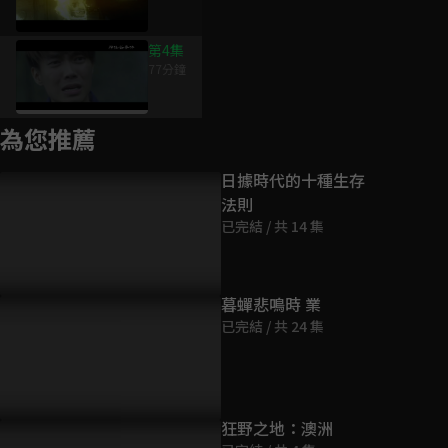
第4集
77分鐘
為您推薦
日據時代的十種生存
法則
已完結 / 共 14 集
暮蟬悲鳴時 業
已完結 / 共 24 集
狂野之地：澳洲