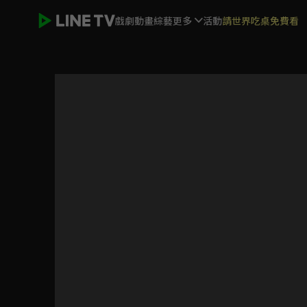
戲劇
動畫
綜藝
更多
活動
請世界吃桌免費看
神仙谷事件