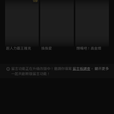
VIP
超人力霸王雅克
換換愛
閉嘴吧！高金燦
留言功能正在升級改版中！邀請你填寫
留言板調查
，
顯示更多
一起共創新版留言功能！