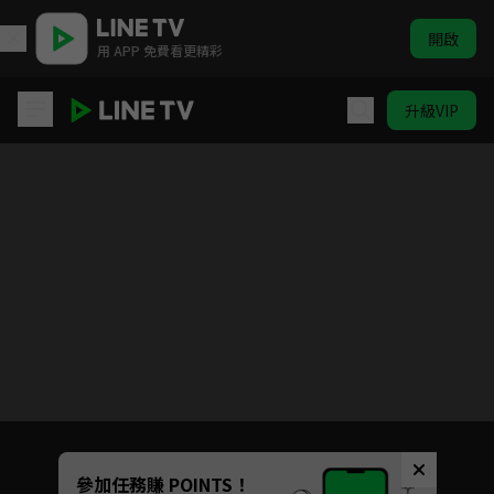
開啟
用 APP 免費看更精彩
升級VIP
阿婆的夏令營
目前未允許這部影片在你所在的地區播放
如有不便請見諒
Unmute
參加任務賺 POINTS！