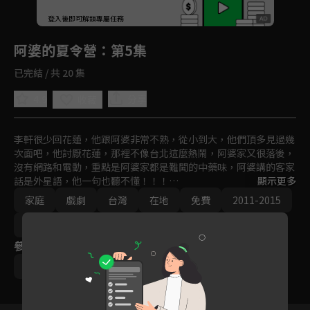
回首頁
登入後即可解鎖專屬任務
Play
阿婆的夏令營
：第5集
已完結 / 共 20 集
4.9
分享
收藏
李軒很少回花蓮，他跟阿婆非常不熟，從小到大，他們頂多見過幾
次面吧，他討厭花蓮，那裡不像台北這麼熱鬧，阿婆家又很落後，
沒有網路和電動，重點是阿婆家都是難聞的中藥味，阿婆講的客家
話是外星語，他一句也聽不懂！！！

顯示更多
家庭
戲劇
台灣
在地
免費
2011-2015
但是他現在沒有別的選擇，爸爸把他丟給阿婆後，就回台北忙了，
於是迫於無奈，李軒在阿婆家暫時住了下來，他討厭阿婆叫他阿弟
客家風情
牯、他討厭每天只吃青菜和煎魚，如果嫌東嫌西還沒東西吃。
參與演員
李運慶
丁也恬