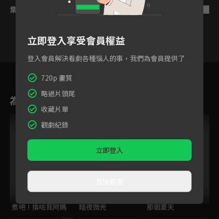
集數列表
反序
立即登入享受會員權益
登入會員解決看劇各種惱人的事，我們為會員提供了
2
3
4
5
6
7
8
720p 畫質
略過片頭尾
為您推薦
收藏片單
觀劇紀錄
立即登入
直接觀看
煮吧！換咗我阿媽
暗夜微光
那個夏天