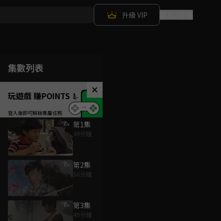
升級 VIP
登入 / 註冊
集數列表
玩遊戲 賺POINTS！
第1集
49分鐘
第2集
50分鐘
第3集
49分鐘