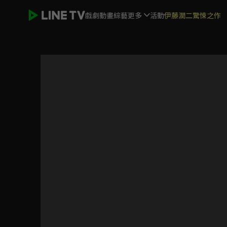
戲劇
動畫
綜藝
更多
活動
伊藤潤二驚悚之作
阿婆的夏令營