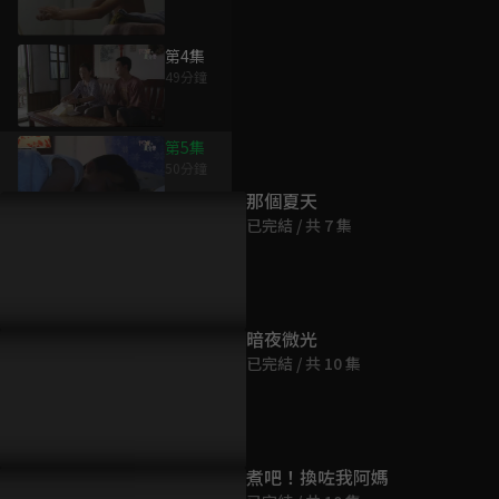
第4集
49分鐘
為您推薦
第5集
50分鐘
那個夏天
已完結 / 共 7 集
第6集
50分鐘
第7集
暗夜微光
50分鐘
已完結 / 共 10 集
第8集
49分鐘
煮吧！換咗我阿媽