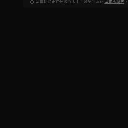
留言功能正在升級改版中！邀請你填寫
留言板調查