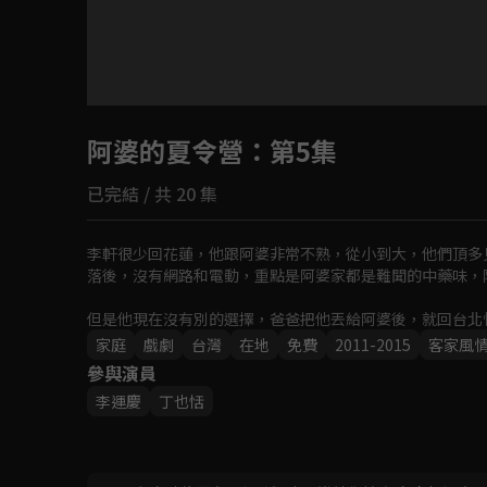
目前未允許這部影片在你所在的地區播放
阿婆的夏令營
如有不便請見諒
：第5集
已完結 / 共 20 集
回首頁
李軒很少回花蓮，他跟阿婆非常不熟，從小到大，他們頂多
落後，沒有網路和電動，重點是阿婆家都是難聞的中藥味，
但是他現在沒有別的選擇，爸爸把他丟給阿婆後，就回台北
他阿弟牯、他討厭每天只吃青菜和煎魚，如果嫌東嫌西還沒
家庭
戲劇
台灣
在地
免費
2011-2015
客家風
參與演員
李運慶
丁也恬