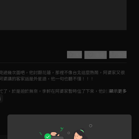
4.9
分享
收藏
見過幾次面吧，他討厭花蓮，那裡不像台北這麼熱鬧，阿婆家又很
阿婆講的客家話是外星語，他一句也聽不懂！！！

忙了，於是迫於無奈，李軒在阿婆家暫時住了下來，他討厭阿婆叫
顯示更多
東西吃。
情
Play
Video