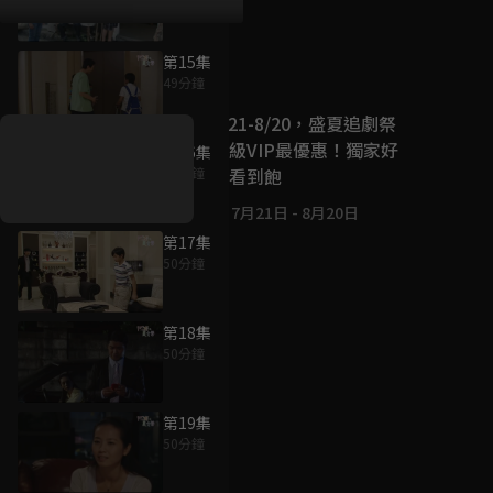
第15集
好康資訊
49分鐘
7/21-8/20，盛夏追劇祭
升級VIP最優惠！獨家好
第16集
戲看到飽
50分鐘
7月21日
-
8月20日
第17集
50分鐘
第18集
50分鐘
第19集
50分鐘