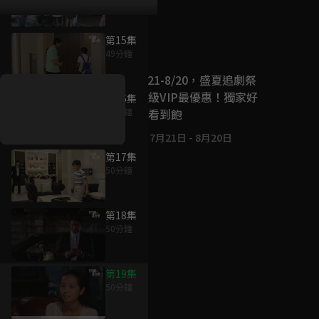
第15集
好康資訊
49分鐘
7/21-8/20，盛夏追劇祭
升級VIP最優惠！獨家好
第16集
戲看到飽
50分鐘
7月21日
-
8月20日
第17集
50分鐘
第18集
50分鐘
第19集
50分鐘