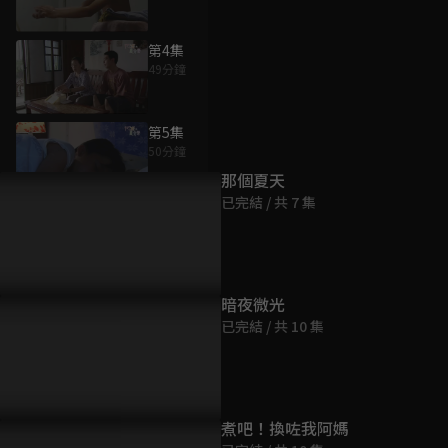
第4集
49分鐘
為您推薦
第5集
50分鐘
那個夏天
已完結 / 共 7 集
第6集
50分鐘
第7集
暗夜微光
50分鐘
已完結 / 共 10 集
第8集
49分鐘
煮吧！換咗我阿媽