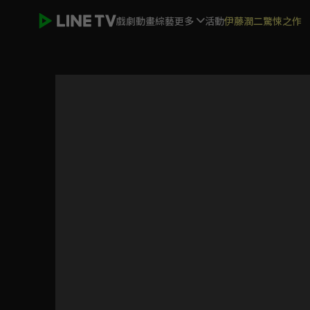
戲劇
動畫
綜藝
更多
活動
伊藤潤二驚悚之作
阿婆的夏令營