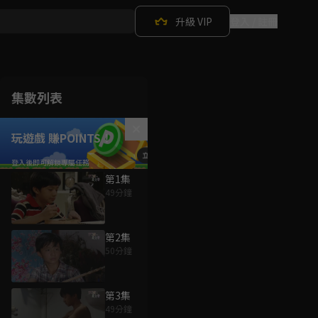
升級 VIP
登入 / 註冊
集數列表
玩遊戲 賺POINTS！
第1集
49分鐘
第2集
50分鐘
第3集
49分鐘