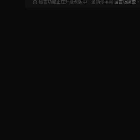
留言功能正在升級改版中！邀請你填寫
留言板調查