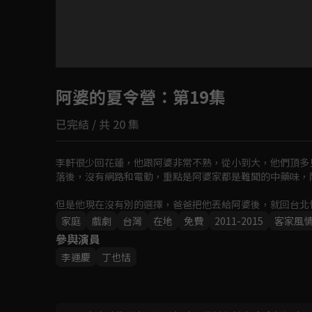
目前未允許這部影片在你所在的地區播放
阿婆的夏令營
如有不便請見諒
：第19集
已完結 / 共 20 集
回首頁
李軒很少回花蓮，他跟阿婆非常不熟，從小到大，他們頂多
落後，沒有網路和電動，重點是阿婆家都是難聞的中藥味，
但是他現在沒有別的選擇，爸爸把他丟給阿婆後，就回台北
他阿弟牯、他討厭每天只吃青菜和煎魚，如果嫌東嫌西還沒
家庭
戲劇
台灣
在地
免費
2011-2015
客家風
參與演員
李運慶
丁也恬