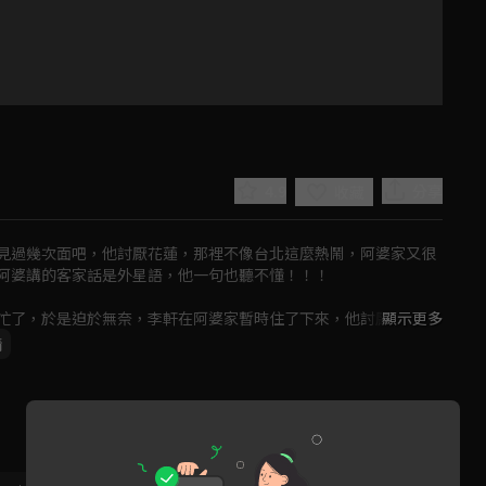
4.9
分享
收藏
見過幾次面吧，他討厭花蓮，那裡不像台北這麼熱鬧，阿婆家又很
阿婆講的客家話是外星語，他一句也聽不懂！！！

忙了，於是迫於無奈，李軒在阿婆家暫時住了下來，他討厭阿婆叫
顯示更多
東西吃。
情
Play
Video