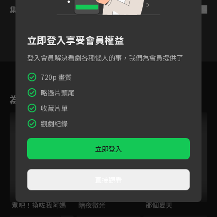
集數列表
反序
立即登入享受會員權益
登入會員解決看劇各種惱人的事，我們為會員提供了
10
11
12
13
14
15
1
720p 畫質
略過片頭尾
為您推薦
收藏片單
觀劇紀錄
立即登入
直接觀看
煮吧！換咗我阿媽
暗夜微光
那個夏天