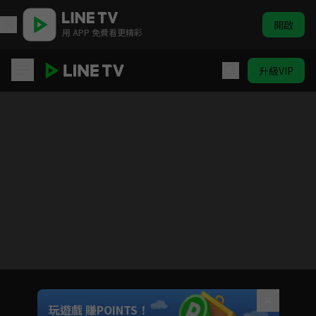
開啟
用 APP 免費看更精彩
升級VIP
阿婆的夏令營
目前未允許這部影片在你所在的地區播放
如有不便請見諒
Unmute
玩遊戲 賺POINTS！