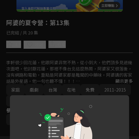
回首頁
登入後即可解鎖專屬任務
Play
阿婆的夏令營
：第13集
已完結 / 共 20 集
4.9
分享
收藏
李軒很少回花蓮，他跟阿婆非常不熟，從小到大，他們頂多見過幾
次面吧，他討厭花蓮，那裡不像台北這麼熱鬧，阿婆家又很落後，
沒有網路和電動，重點是阿婆家都是難聞的中藥味，阿婆講的客家
話是外星語，他一句也聽不懂！！！

顯示更多
家庭
戲劇
台灣
在地
免費
2011-2015
但是他現在沒有別的選擇，爸爸把他丟給阿婆後，就回台北忙了，
於是迫於無奈，李軒在阿婆家暫時住了下來，他討厭阿婆叫他阿弟
客家風情
牯、他討厭每天只吃青菜和煎魚，如果嫌東嫌西還沒東西吃。
參與演員
李運慶
丁也恬