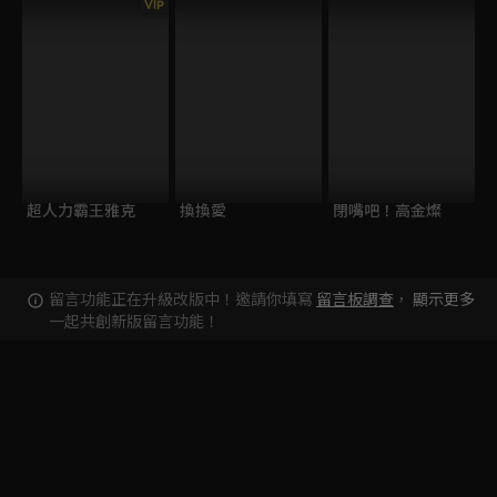
VIP
超人力霸王雅克
換換愛
閉嘴吧！高金燦
留言功能正在升級改版中！邀請你填寫
留言板調查
，
顯示更多
一起共創新版留言功能！