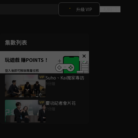
升級 VIP
登入 / 註冊
集數列表
玩遊戲 賺POINTS！
VIP
Suho、Kai獨家專訪
9分鐘
VIP
慶功記者會片花
7分鐘