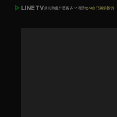
戲劇
動畫
綜藝
更多
活動
追神劇只要銅板價
慶功記者會 獨家專訪EXO