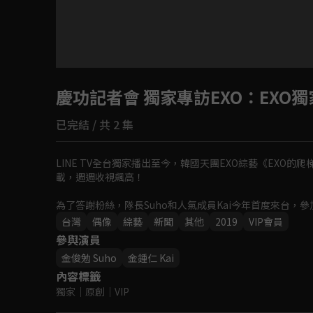
慶功記者會 獨家專訪EXO
：EXO
已完結 / 共 2 集
LINE TV全台獨家播出至今，韓國天團EXO綜藝《EX
載，週週收視飆高！

為了答謝粉絲，隊長Suho和人氣成員Kai今年首度來台，參加這
會》，記者會上除了會親自分享拍攝花絮、更有專屬台灣愛
台灣
偶像
綜藝
新聞
其他
2019
VIP會員
參與演員
金俊勉 Suho
金鍾仁 Kai
內容標籤
獨家
｜
原創
｜
VIP