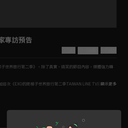
獨家專訪預告
4.8
分享
收藏
O的爬梯子世界旅行第二季》，除了真實、搞笑的節目內容，媒體強力轉
次《EXO的爬梯子世界旅行第二季TAIWAN LINE TV慶功記者
顯示更多
麗的粉絲福利時間！
Play
Video