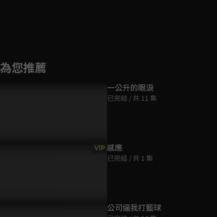
為您推薦
一公升的眼淚
已完結 / 共 11 集
感應
VIP
已完結 / 共 1 集
公司逼我打籃球