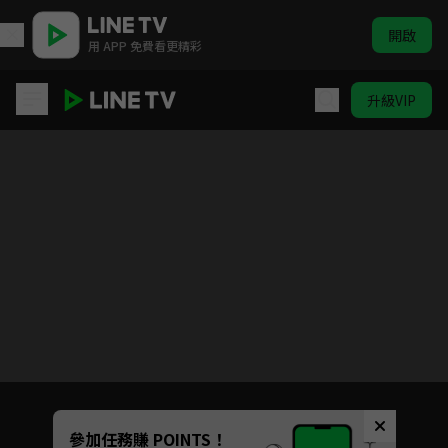
開啟
用 APP 免費看更精彩
升級VIP
滿腦都是○○的我沒辦法談戀愛
目前未允許這部影片在你所在的地區播放
如有不便請見諒
Unmute
參加任務賺 POINTS！