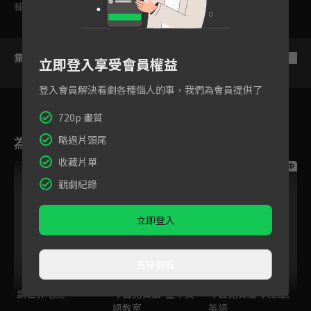
輔導十二歲級
集數列表
反序
立即登入享受會員權益
登入會員解決看劇各種惱人的事，我們為會員提供了
720p 畫質
為您推薦
略過片頭尾
收藏片單
跟播中
跟播中
跟播中
觀劇紀錄
立即登入
直接觀看
請世界吃桌
今日免費版-空中英
今日免費版-大家說
語教室
英語