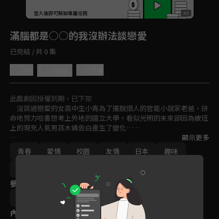
回首頁
登入後即可解鎖專屬任務
Play
滿腦都是○○的我沒辦法談戀愛
已完結 / 共 0 集
4.8
分享
收藏
此戲劇因授權到期，已下架
　沒談過戀愛的女高中生小青為了擺脫煩人的官能小說家老爸，拚
命地努力唸書想考上外地的國立大學。看似光明的未來卻因為被班
上的現充人氣男孩木嶋告白產生了變化……

顯示更多
不單純的戀愛故事、女高中生對色色事情的妄想沒有極限！
青春
愛情
校園
友情
日本
趣味
動畫
免費
2019
參與演員
カワハラ恋
內容標籤