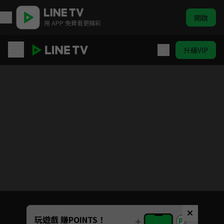
開啟
用 APP 免費看更精彩
升級VIP
一個人的○○小日子
目前未允許這部影片在你所在的地區播放
如有不便請見諒
Unmute
玩遊戲 賺POINTS！