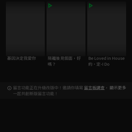
基因決定我愛你
隔離後見個面，好
Be Loved in House
嗎？
約·定-I Do
留言功能正在升級改版中！邀請你填寫
留言板調查
，
顯示更多
一起共創新版留言功能！