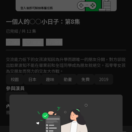
回首頁
登入後即可解鎖專屬任務
Play
一個人的○○小日子
：第8集
已完結 / 共 12 集
4.8
分享
收藏
交流能力低下的女孩波知因為升學而跟唯一的朋友分開，對方卻說
出如果波知不能在畢業前和全班同學成為朋友就絕交。孤零零女孩
為交朋友而努力的交友大作戰。
校園
日本
趣味
動畫
免費
2019
參與演員
カツヲ
內容標籤
普遍級