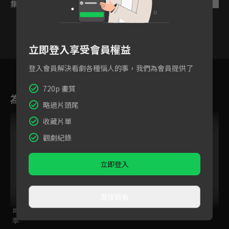
集數列表
反序
立即登入享受會員權益
5
6
7
8
9
10
11
登入會員解決看劇各種惱人的事，我們為會員提供了
720p 畫質
為您推薦
略過片頭尾
VIP
VIP
獨家
收藏片單
觀劇紀錄
立即登入
直接觀看
#居酒屋新幹線 第二
潛進藍色星球
話神傳
季