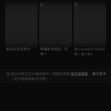
基因決定我愛你
隔離後見個面，好
Be Loved in House
嗎？
約·定-I Do
留言功能正在升級改版中！邀請你填寫
留言板調查
，
顯示更多
一起共創新版留言功能！