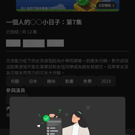
回首頁
登入後即可解鎖專屬任務
Play
一個人的○○小日子
：第7集
已完結 / 共 12 集
4.8
分享
收藏
交流能力低下的女孩波知因為升學而跟唯一的朋友分開，對方卻說
出如果波知不能在畢業前和全班同學成為朋友就絕交。孤零零女孩
為交朋友而努力的交友大作戰。
校園
日本
趣味
動畫
免費
2019
參與演員
カツヲ
內容標籤
普遍級