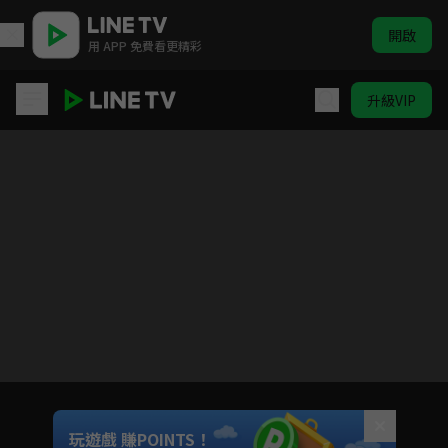
開啟
用 APP 免費看更精彩
升級VIP
一個人的○○小日子
目前未允許這部影片在你所在的地區播放
如有不便請見諒
Unmute
玩遊戲 賺POINTS！