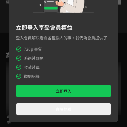
集數列表
反序
立即登入享受會員權益
4
5
6
7
8
9
1
登入會員解決看劇各種惱人的事，我們為會員提供了
720p 畫質
為您推薦
略過片頭尾
VIP
VIP
獨家
收藏片單
觀劇紀錄
立即登入
直接觀看
#居酒屋新幹線 第二
潛進藍色星球
話神傳
季