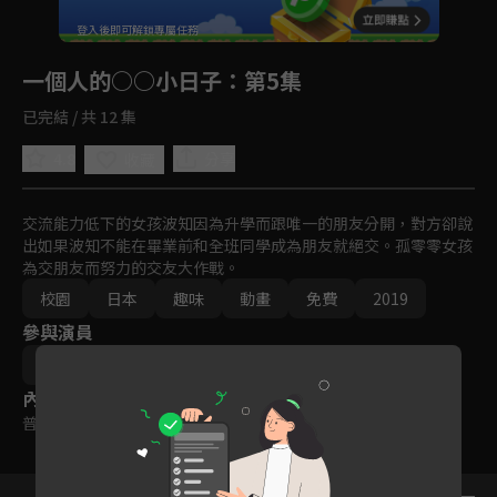
回首頁
登入後即可解鎖專屬任務
Play
一個人的○○小日子
：第5集
已完結 / 共 12 集
4.8
分享
收藏
交流能力低下的女孩波知因為升學而跟唯一的朋友分開，對方卻說
出如果波知不能在畢業前和全班同學成為朋友就絕交。孤零零女孩
為交朋友而努力的交友大作戰。
校園
日本
趣味
動畫
免費
2019
參與演員
カツヲ
內容標籤
普遍級