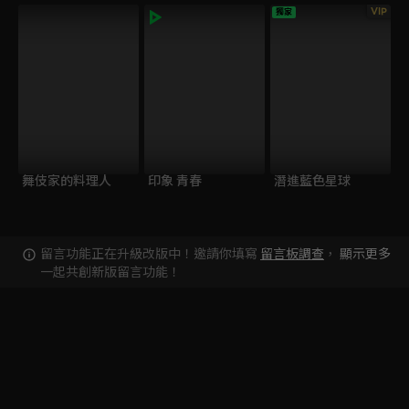
VIP
獨家
舞伎家的料理人
印象 青春
潛進藍色星球
留言功能正在升級改版中！邀請你填寫
留言板調查
，
顯示更多
一起共創新版留言功能！