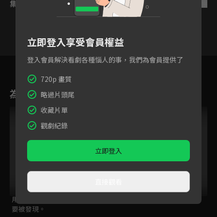
集數列表
反序
立即登入享受會員權益
登入會員解決看劇各種惱人的事，我們為會員提供了
2
3
4
5
6
7
8
720p 畫質
為您推薦
略過片頭尾
收藏片單
VIP
觀劇紀錄
立即登入
直接觀看
用吻堵住妳的唇，不
相愛相殺
萬能戰士無比敵
要被發現。