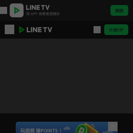
開啟
用 APP 免費看更精彩
升級VIP
一個人的○○小日子
目前未允許這部影片在你所在的地區播放
如有不便請見諒
Unmute
玩遊戲 賺POINTS！