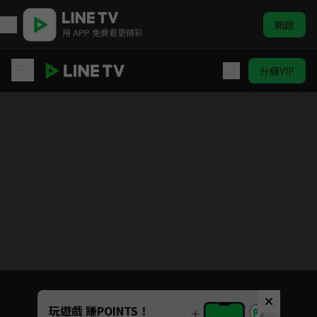
開啟
用 APP 免費看更精彩
升級VIP
一個人的○○小日子
目前未允許這部影片在你所在的地區播放
如有不便請見諒
Unmute
玩遊戲 賺POINTS！