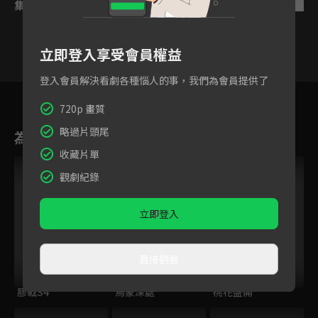
集數列表
反序
立即登入享受會員權益
登入會員解決看劇各種惱人的事，我們為會員提供了
7
8
9
10
11
12
720p 畫質
略過片頭尾
為您推薦
收藏片單
觀劇紀錄
立即登入
直接觀看
膠戰S4
烏蒙深處
桃花盛開