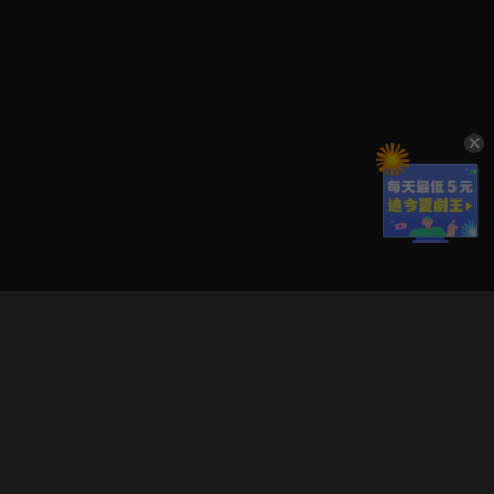
立即登入享受會員權益。
解鎖更多專屬功能，追劇更便利！
登入 / 註冊