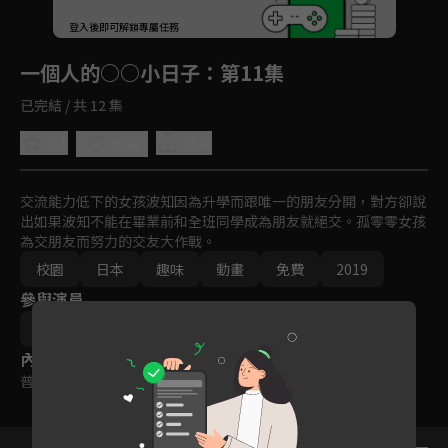
回首頁
登入後即可解鎖專屬任務
Play
一個人的○○小日子
：第11集
已完結 / 共 12 集
4.8
分享
收藏
交流能力低下的女孩波知因為升學而跟唯一的朋友分開，對方卻說
出如果波知不能在畢業前和全班同學成為朋友就絕交。孤零零女孩
為交朋友而努力的交友大作戰。
校園
日本
趣味
動畫
免費
2019
參與演員
カツヲ
內容標籤
普遍級