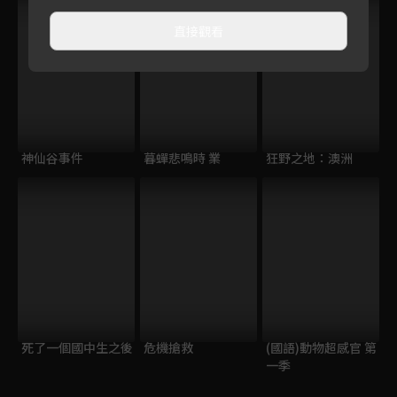
直接觀看
神仙谷事件
暮蟬悲鳴時 業
狂野之地：澳洲
死了一個國中生之後
危機搶救
(國語)動物超感官 第
一季