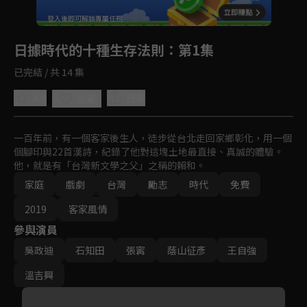
回首頁
登入後即可解鎖專屬任務
Play
日據時代的十種生存法則
：第1集
已完結 / 共 14 集
4.8
分享
收藏
一百年前，有一個客家後生人，徒步從台北走回家鄉彰化，用一個
個腳印與22首漢詩，紀錄了他對這塊土地最直接、真誠的體驗。
他，就是有「台灣新文學之父」之稱的賴和。
家庭
戲劇
台灣
勵志
時代
免費
2019
客家風情
參與演員
吳政迪
石知田
張寗
蔭山征彥
王自強
溫吉興