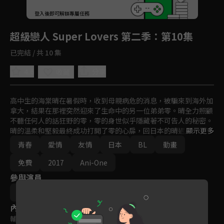
回首頁
登入後即可解鎖專屬任務
Play
超級戀人 Super Lovers 第二季
：第10集
已完結 / 共 10 集
4.6
分享
收藏
高中生的海棠晴在暑假時，收到母親病危的消息，被騙來到海外加
拿大，結果在那裡突然迎來了生命中的另一位弟弟零。晴全力照顧
不聽任何人的話狂野的零，零的身世似乎隱藏著不可告人的秘密。
晴的溫柔和堅毅最終成功打開了零的心扉，回日本的晴遇上一場車
顯示更多
禍，只有晴存活下來，但卻晴失去了整個夏天的回憶，家庭破裂，
青春
愛情
友情
日本
BL
動畫
兄弟分離，心裡也留下了創傷。

免費
2017
Ani-One
經過五年之後，在東京和長大的零再次相逢的晴會是…？
參與演員
阿部美幸
內容標籤
輔導十二歲級