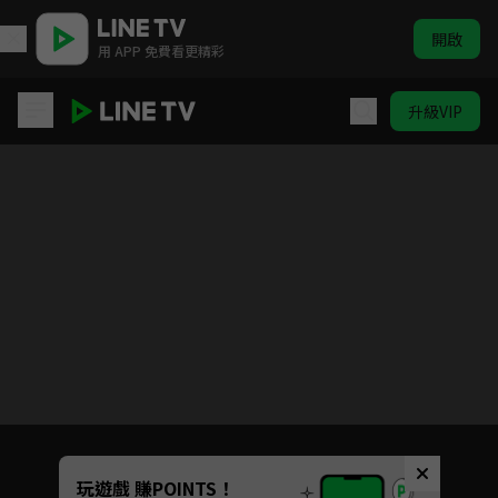
開啟
用 APP 免費看更精彩
升級VIP
超級戀人 Super Lovers 第二季
目前未允許這部影片在你所在的地區播放
如有不便請見諒
Unmute
玩遊戲 賺POINTS！