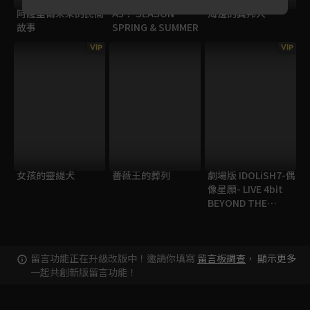
阿薩里爾未來的民間
A3！ SEASON
海邊的異邦人
故事
SPRING & SUMMER
VIP
VIP
女孩的靈緹犬
薔薇王的葬列
劇場版 IDOLiSH7-偶
像星願- LIVE 4bit
BEYOND THE
PERiOD_DAY2
留言功能正在升級改版中！邀請你填寫
留言板調查
，
顯示更多
一起共創新版留言功能！