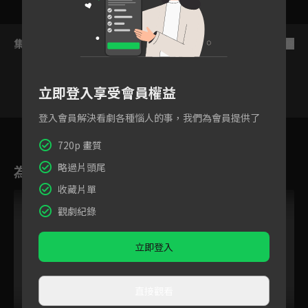
集數列表
反序
立即登入享受會員權益
登入會員解決看劇各種惱人的事，我們為會員提供了
5
6
7
8
9
10
11
720p 畫質
略過片頭尾
為您推薦
收藏片單
VIP
觀劇紀錄
立即登入
直接觀看