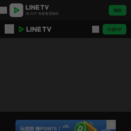
開啟
用 APP 免費看更精彩
升級VIP
灰與幻想的格林姆迦爾
目前未允許這部影片在你所在的地區播放
如有不便請見諒
Unmute
玩遊戲 賺POINTS！