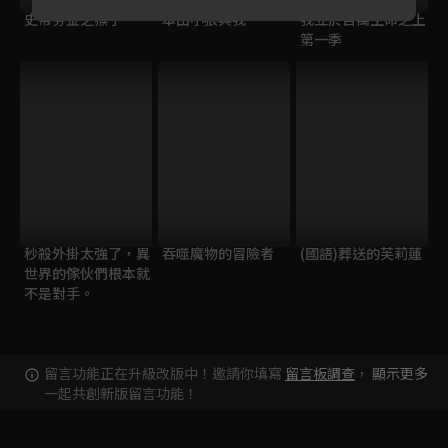
史蒂芬金之猴子
本田小狼與我
我立於百萬生命之上
第一季
秒殺外掛太強了，異
吞噬魔物的冒險者
(國語)葬送的芙莉蓮
世界的傢伙們根本就
不是對手。
留言功能正在升級改版中！邀請你填寫
留言板調查
，
顯示更多
一起共創新版留言功能！