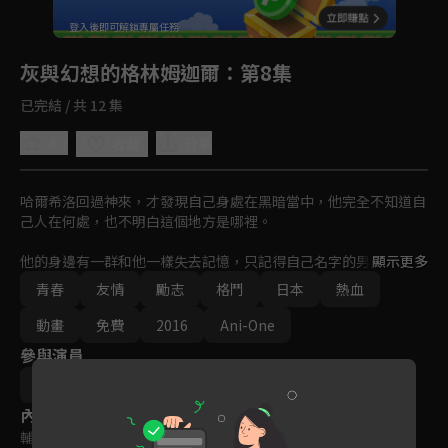
回首頁
登入後即可解鎖專屬任務
Play
灰與幻想的格林姆迦爾
：第8集
已完結 / 共 12 集
4.7
分享
收藏
哈爾希洛回過神來，才發現自己身處在黑暗當中，他完全不知道自
己人在何處，也不明白這個地方是哪裡。

他的身邊有一群和他一樣失去記憶，只記得自己名字的男女，而離
顯示更多
開了地底後，等待著眾人的是一個「宛如遊戲」的世界。
青春
友情
勵志
格鬥
日本
熱血
動畫
免費
2016
Ani-One
參與演員
細谷佳正
吉野裕行
島崎信長
內容標籤
輔導十二歲級