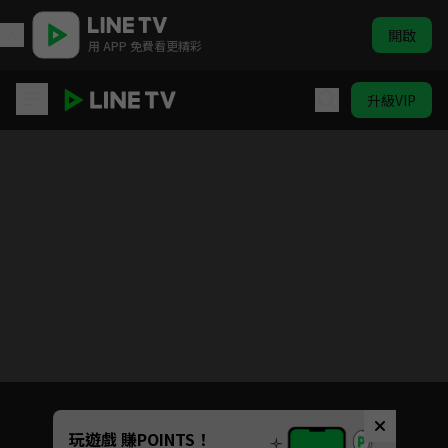
開啟
用 APP 免費看更精彩
升級VIP
灰與幻想的格林姆迦爾
目前未允許這部影片在你所在的地區播放
如有不便請見諒
Unmute
玩遊戲 賺POINTS！