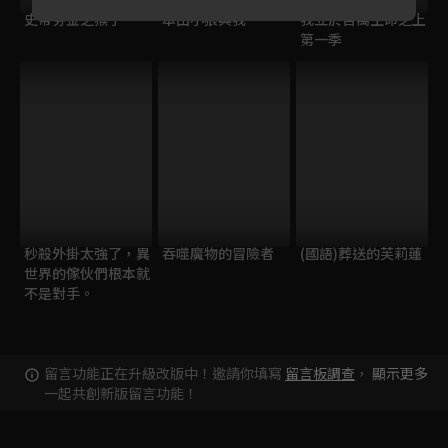
史蒂芬金之猴子
本田小狼與我
我立於百萬生命之上
第一季
秒殺外掛太強了，異
吞噬魔物的冒險者
(國語)葬送的芙莉蓮
世界的傢伙們根本就
不是對手。
留言功能正在升級改版中！邀請你填寫
留言板調查
，
顯示更多
一起共創新版留言功能！