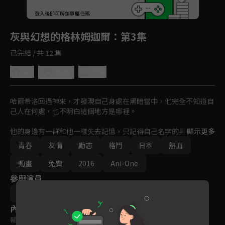
回首頁
登入後即可解鎖專屬任務
Play
灰與幻想的格林姆迦爾
：第3集
已完結 / 共 12 集
4.7
分享
收藏
哈爾希洛回過神來，才發現自己身處在黑暗當中，他完全不知道自
己人在何處，也不明白這個地方是哪裡。

他的身邊有一群和他一樣失去記憶，只記得自己名字的男女，而離
顯示更多
開了地底後，等待著眾人的是一個「宛如遊戲」的世界。
青春
友情
勵志
格鬥
日本
熱血
動畫
免費
2016
Ani-One
參與演員
細谷佳正
吉野裕行
島崎信長
內容標籤
輔導十二歲級