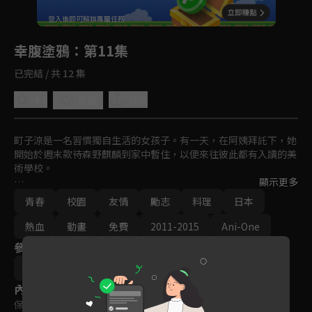
回首頁
登入後即可解鎖專屬任務
Play
幸腹塗鴉
：第11集
已完結 / 共 12 集
4.1
分享
收藏
町子涼是一名習慣獨自生活的女孩子。有一天，在阿姨拜託下，她
開始於週末款待森野麒麟到家中暫住，以便來往彼此都有入讀的美
術學校。

顯示更多
之後他們遇上志同道合的同學椎名，一同開展烹調美食帶來幸福的
青春
校園
友情
勵志
料理
日本
治癒系故事。
熱血
動畫
免費
2011-2015
Ani-One
參與演員
川井真琴
內容標籤
保護級