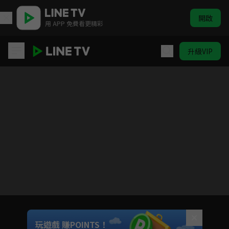
開啟
用 APP 免費看更精彩
升級VIP
幸腹塗鴉
目前未允許這部影片在你所在的地區播放
如有不便請見諒
Unmute
玩遊戲 賺POINTS！