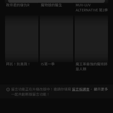
政宗君的復仇R
魔物娘的醫生
MUV-LUV
ALTERNATIVE 第2季
拜託！別黑我！
IS第一季
魔王軍最強的魔術師
是人類
留言功能正在升級改版中！邀請你填寫
留言板調查
，
顯示更多
一起共創新版留言功能！