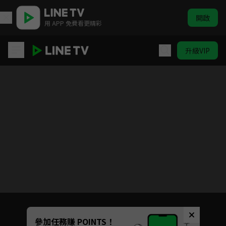
開啟
用 APP 免費看更精彩
升級VIP
政宗君的復仇
目前未允許這部影片在你所在的地區播放
如有不便請見諒
Unmute
參加任務賺 POINTS！