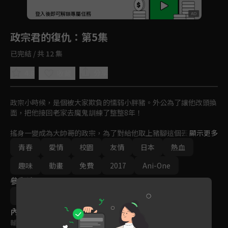
回首頁
登入後即可解鎖專屬任務
Play
政宗君的復仇
：第5集
已完結 / 共 12 集
4.8
分享
收藏
政宗小時候，是個被大家欺負的懦弱小胖豬。外公為了讓他改頭換
面，把他接回老家去魔鬼訓練了整整8年！

搖身一變成為大帥哥的政宗，為了對給他取上豬腳這個丟臉綽號的
顯示更多
美少女千金安達垣愛姬復仇，改了原本的姓氏，準備回來展開愛情
青春
愛情
校園
友情
日本
熱血
復仇。 在一連串計劃外的發展後，加上小姐跟班的灰姑娘攪局，
兩人第一次的約會，到底是誰會先馳得點？
趣味
動畫
免費
2017
Ani-One
參與演員
竹岡葉月
內容標籤
輔導十二歲級