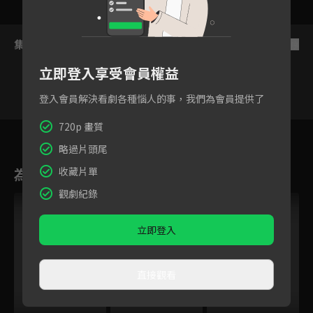
集數列表
反序
立即登入享受會員權益
登入會員解決看劇各種惱人的事，我們為會員提供了
720p 畫質
1
2
3
4
5
6
略過片頭尾
為您推薦
收藏片單
觀劇紀錄
立即登入
直接觀看