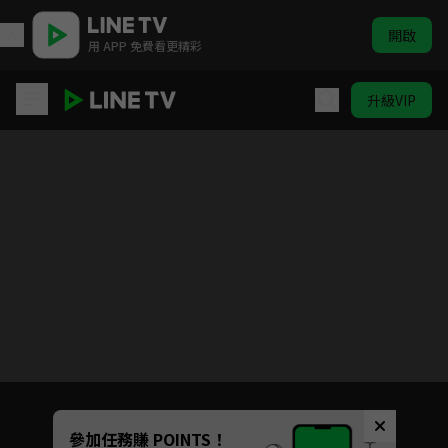
開啟
用 APP 免費看更精彩
升級VIP
OVERLORD 第三季
目前未允許這部影片在你所在的地區播放
如有不便請見諒
Unmute
參加任務賺 POINTS！