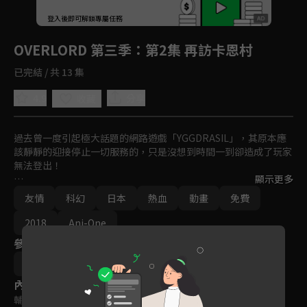
回首頁
登入後即可解鎖專屬任務
Play
OVERLORD 第三季
：第2集 再訪卡恩村
已完結 / 共 13 集
4.9
分享
收藏
過去曾一度引起極大話題的網路遊戲「YGGDRASIL」，其原本應
該靜靜的迎接停止一切服務的，只是沒想到時間一到卻造成了玩家
無法登出！

顯示更多
面對突如其來擁有自我意識的 NPC 與公會外那不曾見過的異世
友情
科幻
日本
熱血
動畫
免費
界，在現實世界中只是位喜好電玩的青年現在卻變成了有著骷髏外
表的最強魔法師「飛鼠」，他將率領公會展開一場前所未有的傳
2018
Ani-One
說。
參與演員
伊藤尚往
內容標籤
輔導十二歲級