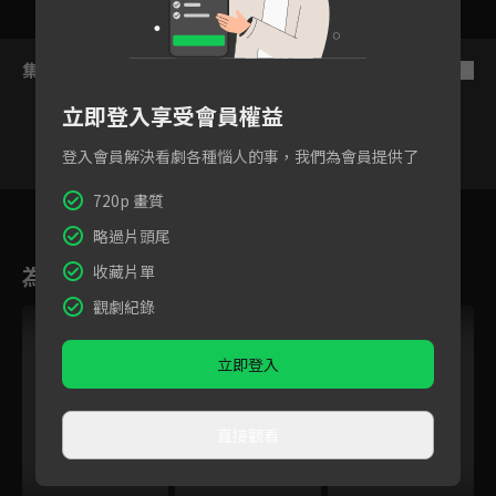
集數列表
反序
立即登入享受會員權益
登入會員解決看劇各種惱人的事，我們為會員提供了
720p 畫質
1
2
3
4
5
6
略過片頭尾
為您推薦
收藏片單
觀劇紀錄
立即登入
直接觀看