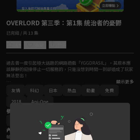
回首頁
登入後即可解鎖專屬任務
Play
OVERLORD 第三季
：第1集 統治者的憂鬱
已完結 / 共 13 集
4.9
分享
收藏
過去曾一度引起極大話題的網路遊戲「YGGDRASIL」，其原本應
該靜靜的迎接停止一切服務的，只是沒想到時間一到卻造成了玩家
無法登出！

顯示更多
面對突如其來擁有自我意識的 NPC 與公會外那不曾見過的異世
友情
科幻
日本
熱血
動畫
免費
界，在現實世界中只是位喜好電玩的青年現在卻變成了有著骷髏外
表的最強魔法師「飛鼠」，他將率領公會展開一場前所未有的傳
2018
Ani-One
說。
參與演員
伊藤尚往
內容標籤
輔導十二歲級