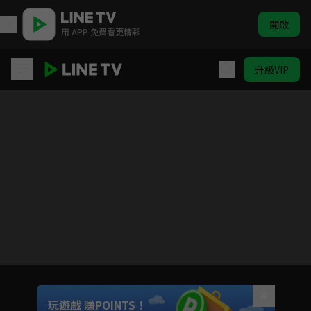
開啟
用 APP 免費看更精彩
升級VIP
OVERLORD 第三季
目前未允許這部影片在你所在的地區播放
如有不便請見諒
Unmute
玩遊戲 賺POINTS！