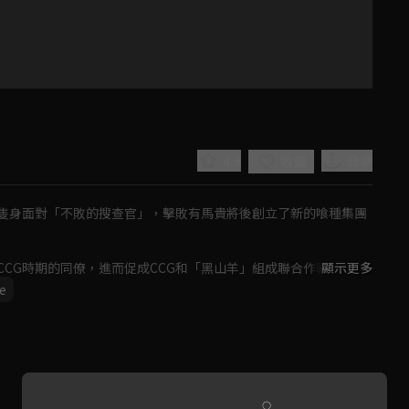
4.9
分享
收藏
隻身面對「不敗的搜查官」，擊敗有馬貴將後創立了新的喰種集團
CG時期的同僚，進而促成CCG和「黑山羊」組成聯合作戰的同盟
顯示更多
位於地底的巨大迷宮「24區」獨自面對和修之龍。親自終結「V」
e
Play
Video