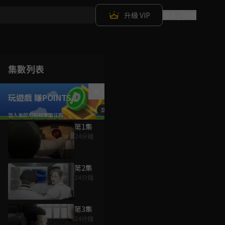
升級 VIP
登入 / 註冊
集數列表
玩遊戲 賺POINTS！
第1集
24分鐘
第2集
24分鐘
第3集
24分鐘