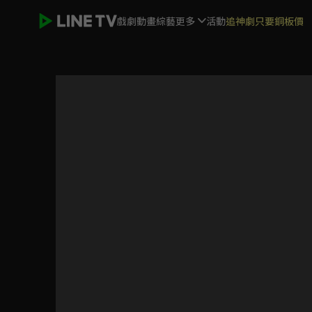
戲劇
動畫
綜藝
更多
活動
追神劇只要銅板價
東京喰種：re