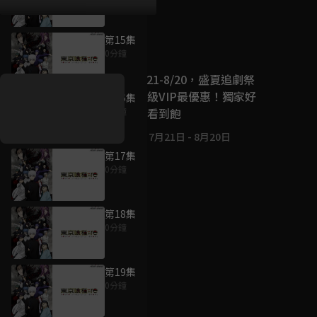
第15集
好康資訊
0分鐘
7/21-8/20，盛夏追劇祭
升級VIP最優惠！獨家好
第16集
戲看到飽
0分鐘
7月21日
-
8月20日
第17集
0分鐘
第18集
0分鐘
第19集
0分鐘