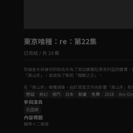
目前未允許這部影片在你所在的地區播放
東京喰種：re
如有不便請見諒
：第22集
已完結 / 共 24 集
回首頁
恢復金木研身份的佐佐木為了救出被關在庫克利亞的雛實，
「黑山羊」，並成為了新的「獨眼之王」。

在「黑山羊」被殲滅後，由於其理念作為影響「黑山羊」和C
「共同戰線」對抗主謀「V」組織和「小丑」，金木研則前往
懸疑
奇幻
格鬥
日本
動畫
免費
2018
Ani-On
組織和「小丑」的陰謀。
參與演員
石田翠
內容標籤
輔導十二歲級