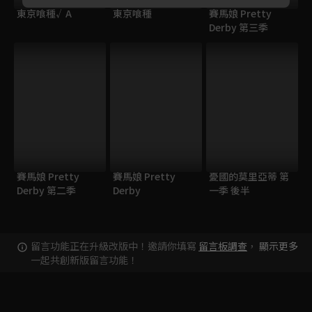
東京喰種√A
東京喰種
賽馬娘 Pretty
Derby 第三季
賽馬娘 Pretty
賽馬娘 Pretty
憂國的莫里亞蒂 第
Derby 第二季
Derby
一季 後半
留言功能正在升級改版中！邀請你填寫
留言板調查
，
顯示更多
一起共創新版留言功能！