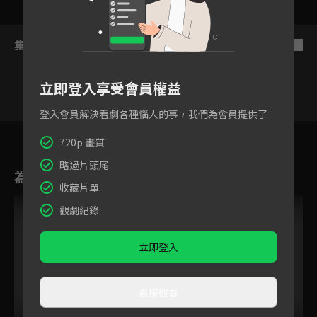
集數列表
反序
立即登入享受會員權益
登入會員解決看劇各種惱人的事，我們為會員提供了
17
18
19
20
21
22
2
720p 畫質
略過片頭尾
為您推薦
收藏片單
觀劇紀錄
立即登入
直接觀看