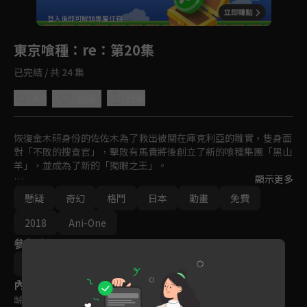
回首頁
登入後即可解鎖專屬任務
Play
東京喰種：re
：第20集
已完結 / 共 24 集
4.9
分享
收藏
恢復金木研身份的佐佐木為了救出被關在庫克利亞的雛實，隻身面
對「不敗的搜查官」，擊敗有馬貴將後創立了新的喰種集團「黑山
羊」，並成為了新的「獨眼之王」。

顯示更多
在「黑山羊」被殲滅後，由於其理念作為影響「黑山羊」和CCG時
懸疑
奇幻
格鬥
日本
動畫
免費
期的同僚，進而促成CCG和「黑山羊」組成聯合作戰的同盟「共同
戰線」對抗主謀「V」組織和「小丑」，金木研則前往位於地底的
2018
Ani-One
巨大迷宮「24區」獨自面對和修之龍。親自終結「V」組織和「小
參與演員
丑」的陰謀。
石田翠
內容標籤
輔導十二歲級