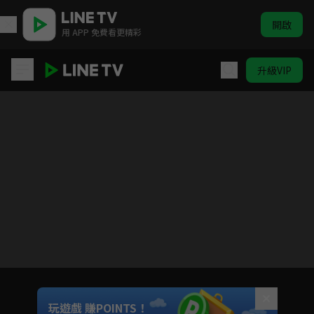
開啟
用 APP 免費看更精彩
升級VIP
東京喰種：re
目前未允許這部影片在你所在的地區播放
如有不便請見諒
Unmute
玩遊戲 賺POINTS！