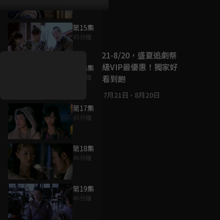
第15集
好康資訊
45分鐘
7/21-8/20，盛夏追劇祭
升級VIP最優惠！獨家好
第16集
戲看到飽
47分鐘
7月21日
-
8月20日
第17集
45分鐘
第18集
46分鐘
第19集
46分鐘