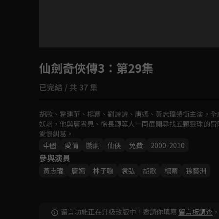
目前未允許這部影片在你所在的地區播放
仙劍奇俠傳3
如有不便請見諒
：第29集
已完結 / 共 37 集
回首頁
胡歌、霍建華、楊冪、劉詩詩、唐嫣、黃志瑋領銜主演。全
妖塔，他與唐雪見、徐長卿等人一同展開尋找五顆靈珠的冒
愛恨糾葛。
中國
愛情
戲劇
仙俠
免費
2000-2010
參與演員
黃志瑋
唐嫣
林子聰
袁弘
胡歌
楊冪
孫藝洲
留言功能正在升級改版中！邀請你填寫
留言板調查