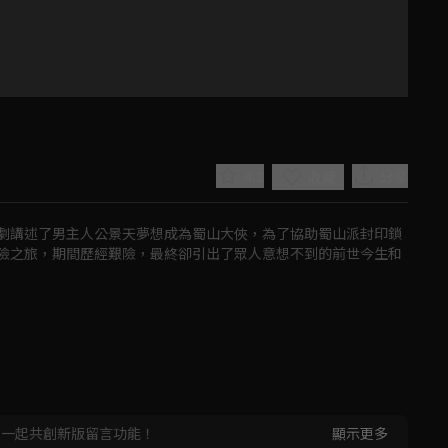
4.3
分享
收藏
劇講述了男主人公景天夢想成為蜀山大俠，為了協助蜀山派封印鎖
險之旅，期間歷經艱險，最終卻引出了眾人意想不到的前世今生和
Play
Video
，一起共創新版留言功能！
顯示更多