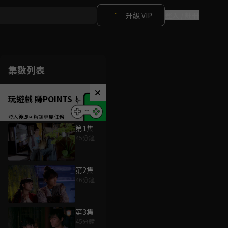
升級 VIP
登入 / 註冊
集數列表
玩遊戲 賺POINTS！
第1集
45分鐘
第2集
46分鐘
第3集
45分鐘