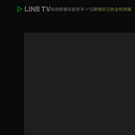
戲劇
動畫
綜藝
更多
活動
獨家日劇全新開播
仙劍奇俠傳3