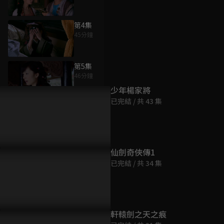
第4集
45分鐘
為您推薦
第5集
46分鐘
少年楊家將
已完結 / 共 43 集
第6集
46分鐘
第7集
仙劍奇俠傳1
45分鐘
已完結 / 共 34 集
第8集
46分鐘
軒轅劍之天之痕