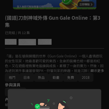
回首頁
登入後即可解鎖專屬任務
Play
(國語)刀劍神域外傳 Gun Gale Online
：第3
集
已完結 / 共 12 集
4.6
分享
收藏
「蓮」是在槍與鋼鐵的世界《Gun Gale Online》一個人盡情遊玩
的女性玩家，她最喜歡可愛的東西，全身的裝備也統一都是粉紅
色，又在遊戲裡務實地鍛鍊與成長，累積了一身的實力。然後，因
為遇到某件事讓蓮發現PK─狩獵玩家的樂趣，就是沉醉在PK當
顯示更多
中，最後終於被別人稱為「粉紅色的惡魔」。

格鬥
日本
熱血
動畫
免費
2018
參與演員
如此的蓮，遇到了漂亮又神祕的玩家「Pitohui」，兩人意氣相
投，她在Pitohui的建議下，參加了組隊混戰的活動「特攻強
迫井政行
襲」。
內容標籤
輔導十二歲級