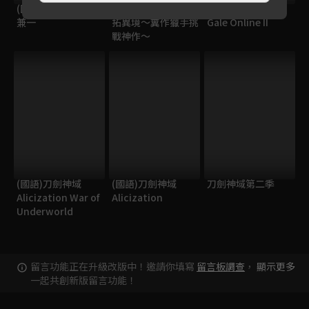
(國語)史上最強弟子
(國語)香格里拉・開
刀劍神域外傳 Gun
兼一
拓異境～糞作獵手挑
Gale Online II
戰神作～
(國語)刀劍神域
(國語)刀劍神域
刀劍神域第二季
Alicization War of
Alicization
Underworld
留言功能正在升級改版中！邀請你填寫
留言板調查
，
顯示更多
一起共創新版留言功能！