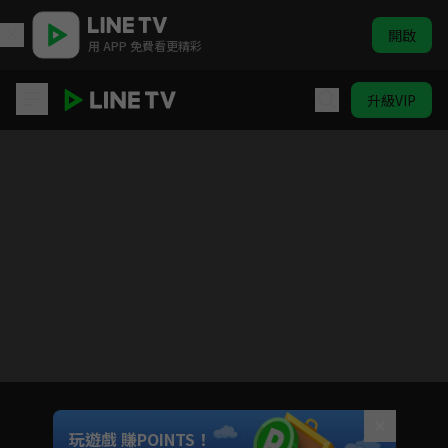
開啟
用 APP 免費看更精彩
升級VIP
(國語)刀劍神域外傳 Gun Gale Online
目前未允許這部影片在你所在的地區播放
如有不便請見諒
Unmute
玩遊戲 賺POINTS！