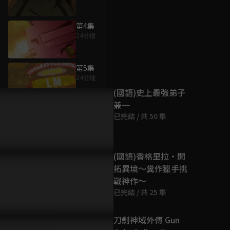
第4集
24分鐘
為您推薦
第5集
24分鐘
(國語)史上最強弟子
兼一
第6集
已完結 / 共 50 集
24分鐘
第7集
(國語)香格里拉・開
24分鐘
拓異境～糞作獵手挑
戰神作～
已完結 / 共 25 集
第8集
24分鐘
刀劍神域外傳 Gun