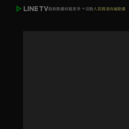
戲劇
動畫
綜藝
更多
活動
人氣韓漫改編動畫
(國語)刀劍神域外傳 Gun Gale Online