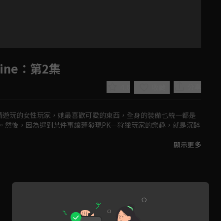
ine
：第2集
4.6
分享
收藏
一個人盡情遊玩的女性玩家，她最喜歡可愛的東西，全身的裝備也統一都是
。然後，因為遇到某件事讓蓮發現PK─狩獵玩家的樂趣，就是沉醉
顯示更多
氣相投，她在Pitohui的建議下，參加了組隊混戰的活動「特攻強
Play
Video