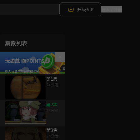
升級 VIP
登入 / 註冊
集數列表
玩遊戲 賺POINTS！
第1集
24分鐘
第2集
24分鐘
第3集
24分鐘