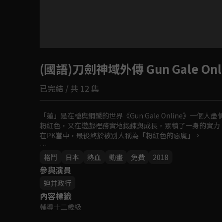
目前未允許這部影片在你所在的地區播放
(國語)刀劍神域外傳 Gun Gale Onl
如有不便請見諒
已完結 / 共 12 集
回首頁
「蓮」是在槍與鋼鐵的世界《Gun Gale Online》
粉紅色，又在遊戲裡務實地鍛鍊與成長，累積了一身的實力
在PK當中，最後終於被別人稱為「粉紅色的惡魔」。

如此的蓮，遇到了漂亮又神祕的玩家「Pitohui」，兩人意
格鬥
日本
熱血
動畫
免費
2018
襲」。
參與演員
迫井政行
內容標籤
輔導十二歲級