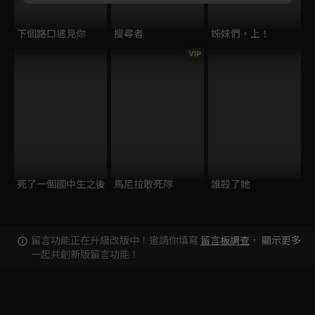
下個路口遇見你
搜尋者
姊妹們，上！
VIP
死了一個國中生之後
馬尼拉敢死隊
誰殺了她
留言功能正在升級改版中！邀請你填寫
留言板調查
，
顯示更多
一起共創新版留言功能！