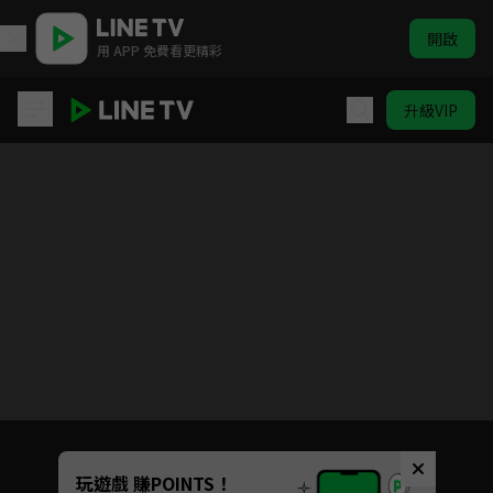
開啟
用 APP 免費看更精彩
升級VIP
女力報到
目前未允許這部影片在你所在的地區播放
如有不便請見諒
Unmute
玩遊戲 賺POINTS！