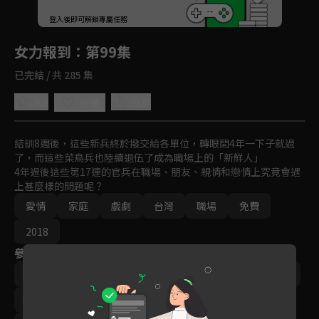
回首頁
登入後即可解鎖專屬任務
Play
女力報到
：第99集
已完結 / 共 285 集
4.3
分享
收藏
結訓8週後，這些新兵終於撥交給各單位，轉眼間4年一下子就過
了，而這些菜鳥兵也陸續退伍了成為職場上的「新鮮人」

4年過後這些第17連的官兵在職場、朋友、親情和戀情上究竟會遇
上甚麼樣的問題呢？
愛情
家庭
戲劇
台灣
職場
免費
2018
參與演員
李宣榕
楊晴
‬陳謙文
羅平
小嫻
林曜晟
尹彥凱
楊雅筑
梁舒涵
王沛語
梁瀚名