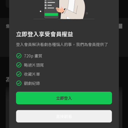
勵政達
黃靖倫
王上菲
張瀚元
游小白
集數列表
反序
立即登入享受會員權益
登入會員解決看劇各種惱人的事，我們為會員提供了
720p 畫質
96
97
98
99
100
101
10
略過片頭尾
收藏片單
為您推薦
觀劇紀錄
立即登入
直接觀看