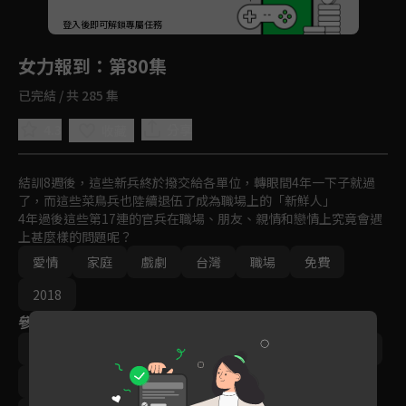
回首頁
登入後即可解鎖專屬任務
Play
女力報到
：第80集
已完結 / 共 285 集
4.3
分享
收藏
結訓8週後，這些新兵終於撥交給各單位，轉眼間4年一下子就過
了，而這些菜鳥兵也陸續退伍了成為職場上的「新鮮人」

4年過後這些第17連的官兵在職場、朋友、親情和戀情上究竟會遇
上甚麼樣的問題呢？
愛情
家庭
戲劇
台灣
職場
免費
2018
參與演員
李宣榕
楊晴
‬陳謙文
羅平
小嫻
林曜晟
尹彥凱
楊雅筑
梁舒涵
王沛語
梁瀚名