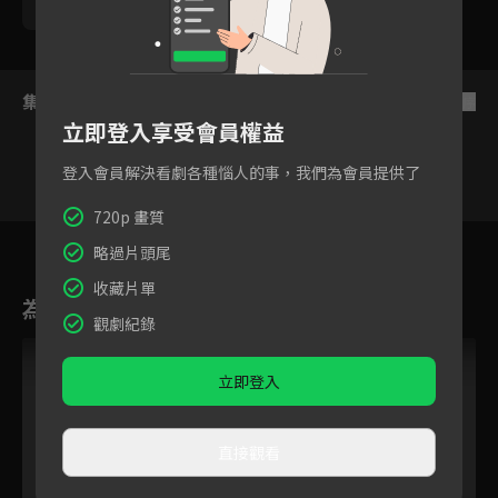
勵政達
黃靖倫
王上菲
張瀚元
游小白
集數列表
反序
立即登入享受會員權益
登入會員解決看劇各種惱人的事，我們為會員提供了
720p 畫質
77
78
79
80
81
82
8
略過片頭尾
收藏片單
為您推薦
觀劇紀錄
立即登入
直接觀看