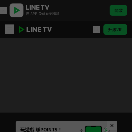
開啟
用 APP 免費看更精彩
升級VIP
女力報到
目前未允許這部影片在你所在的地區播放
如有不便請見諒
Unmute
玩遊戲 賺POINTS！