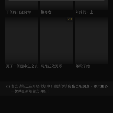
下個路口遇見你
搜尋者
姊妹們，上！
VIP
死了一個國中生之後
馬尼拉敢死隊
誰殺了她
留言功能正在升級改版中！邀請你填寫
留言板調查
，
顯示更多
一起共創新版留言功能！