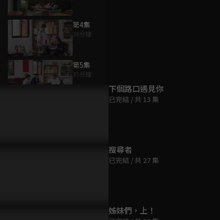
第4集
36分鐘
為您推薦
第5集
35分鐘
下個路口遇見你
已完結 / 共 13 集
第6集
36分鐘
第7集
搜尋者
36分鐘
已完結 / 共 27 集
第8集
36分鐘
姊妹們，上！