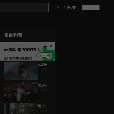
升級 VIP
登入 / 註冊
集數列表
玩遊戲 賺POINTS！
第1集
36分鐘
第2集
36分鐘
第3集
36分鐘