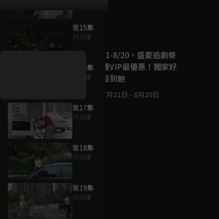
第15集
好康資訊
36分鐘
7/21-8/20，盛夏追劇祭
升級VIP最優惠！獨家好
第16集
戲看到飽
36分鐘
7月21日
-
8月20日
第17集
36分鐘
第18集
36分鐘
第19集
36分鐘