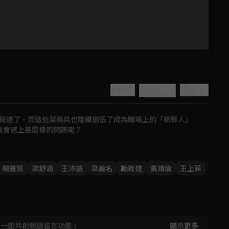
4.3
分享
收藏
就過了，而這些菜鳥兵也陸續退伍了成為職場上的「新鮮人」

竟會遇上甚麼樣的問題呢？
Play
楊雅筑
梁舒涵
王沛語
梁瀚名
勵政達
黃靖倫
王上菲
Video
，一起共創新版留言功能！
顯示更多