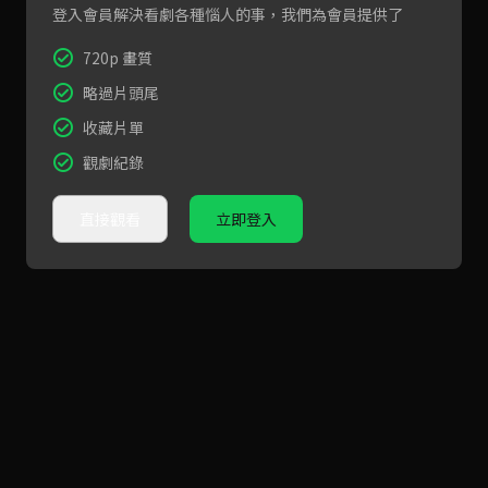
登入會員解決看劇各種惱人的事，我們為會員提供了
720p 畫質
略過片頭尾
收藏片單
觀劇紀錄
直接觀看
立即登入