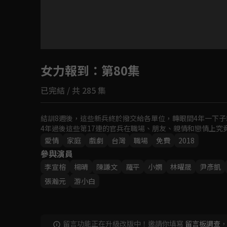
目前未允許這部影片在你所在的地區播放
女力報到
如有不便請見諒
：第80集
已完結 / 共 285 集
回首頁
結訓8週後，這些新兵終於撥交給各單位，轉眼間4年一下子
4年過後這些第17連的官兵在職場、朋友、親情和戀情上究
愛情
家庭
戲劇
台灣
職場
免費
2018
參與演員
李宣榕
楊晴
‬陳謙文
羅平
小嫻
林曜晟
尹彥凱
張瀚元
游小白
留言功能正在升級改版中！邀請你填寫
留言板調查