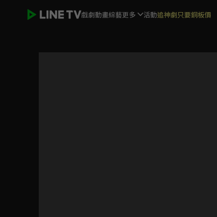
戲劇
動畫
綜藝
更多
活動
追神劇只要銅板價
女力報到