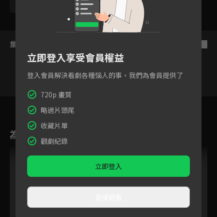
勵政達
黃靖倫
王上菲
張瀚元
游小白
集數列表
反序
立即登入享受會員權益
登入會員解決看劇各種惱人的事，我們為會員提供了
720p 畫質
76
77
78
79
80
81
8
略過片頭尾
收藏片單
為您推薦
觀劇紀錄
立即登入
直接觀看