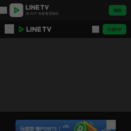
開啟
用 APP 免費看更精彩
升級VIP
女力報到
目前未允許這部影片在你所在的地區播放
如有不便請見諒
Unmute
玩遊戲 賺POINTS！