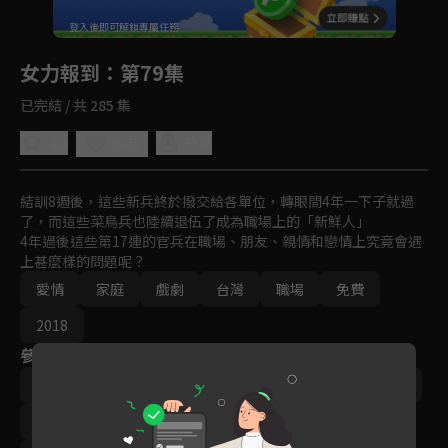
回首頁
登入後即可解鎖專屬任務
Play
女力報到
：第79集
已完結 / 共 285 集
4.3
分享
收藏
結訓8週後，這些新兵終於撥交給各單位，轉眼間4年一下子就過
了，而這些菜鳥兵也陸續退伍了成為職場上的「新鮮人」

4年過後這些第17連的官兵在職場、朋友、親情和戀情上究竟會遇
上甚麼樣的問題呢？
愛情
家庭
戲劇
台灣
職場
免費
2018
參與演員
李宣榕
楊晴
‬陳謙文
羅平
小嫻
林曜晟
尹彥凱
楊雅筑
梁舒涵
王沛語
梁瀚名