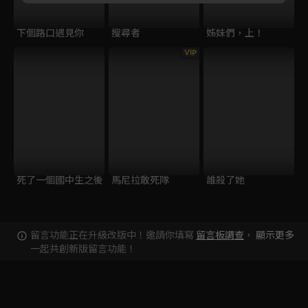
下個路口遇見你
搜尋者
姊妹們，上！
VIP
死了一個國中生之後
馬尼拉敢死隊
誰殺了她
留言功能正在升級改版中！邀請你填寫
留言板調查
，
顯示更多
一起共創新版留言功能！