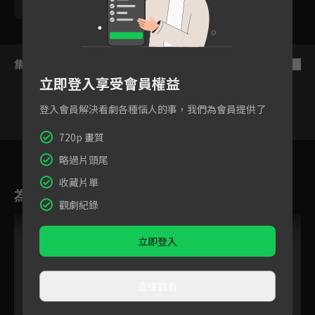
勵政達
黃靖倫
王上菲
張瀚元
游小白
集數列表
反序
立即登入享受會員權益
登入會員解決看劇各種惱人的事，我們為會員提供了
720p 畫質
52
53
54
55
56
57
5
略過片頭尾
收藏片單
為您推薦
觀劇紀錄
立即登入
直接觀看