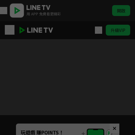
開啟
用 APP 免費看更精彩
升級VIP
女力報到
目前未允許這部影片在你所在的地區播放
如有不便請見諒
Unmute
玩遊戲 賺POINTS！