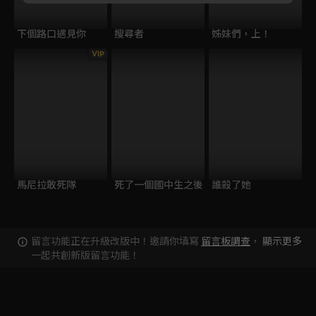
下個路口遇見你
搜尋者
姊妹們，上！
VIP
馬尼拉敢死隊
死了一個國中生之後
誰殺了她
留言功能正在升級改版中！邀請你填寫
留言板調查
，
顯示更多
一起共創新版留言功能！