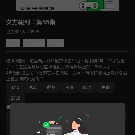
回首頁
登入後即可解鎖專屬任務
Play
女力報到
：第55集
已完結 / 共 285 集
4.3
分享
收藏
結訓8週後，這些新兵終於撥交給各單位，轉眼間4年一下子就過
了，而這些菜鳥兵也陸續退伍了成為職場上的「新鮮人」

4年過後這些第17連的官兵在職場、朋友、親情和戀情上究竟會遇
上甚麼樣的問題呢？
愛情
家庭
戲劇
台灣
職場
免費
2018
參與演員
李宣榕
楊晴
‬陳謙文
羅平
小嫻
林曜晟
尹彥凱
楊雅筑
梁舒涵
王沛語
梁瀚名