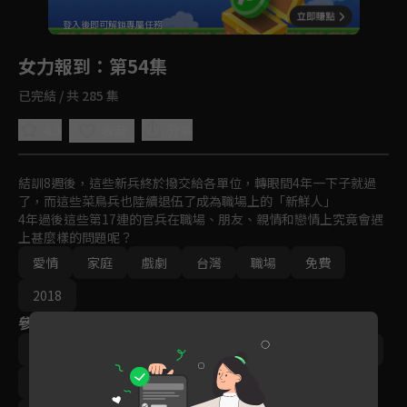
回首頁
登入後即可解鎖專屬任務
Play
女力報到
：第54集
已完結 / 共 285 集
4.3
分享
收藏
結訓8週後，這些新兵終於撥交給各單位，轉眼間4年一下子就過
了，而這些菜鳥兵也陸續退伍了成為職場上的「新鮮人」

4年過後這些第17連的官兵在職場、朋友、親情和戀情上究竟會遇
上甚麼樣的問題呢？
愛情
家庭
戲劇
台灣
職場
免費
2018
參與演員
李宣榕
楊晴
‬陳謙文
羅平
小嫻
林曜晟
尹彥凱
楊雅筑
梁舒涵
王沛語
梁瀚名