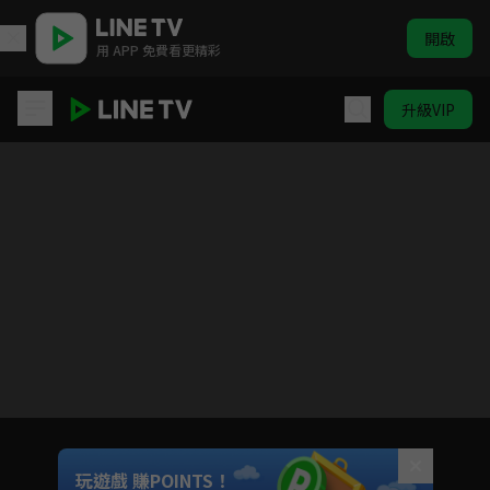
開啟
用 APP 免費看更精彩
升級VIP
女力報到
目前未允許這部影片在你所在的地區播放
如有不便請見諒
Unmute
玩遊戲 賺POINTS！