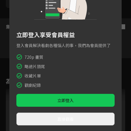
勵政達
黃靖倫
王上菲
張瀚元
游小白
集數列表
反序
立即登入享受會員權益
登入會員解決看劇各種惱人的事，我們為會員提供了
720p 畫質
51
52
53
54
55
56
5
略過片頭尾
收藏片單
為您推薦
觀劇紀錄
立即登入
直接觀看