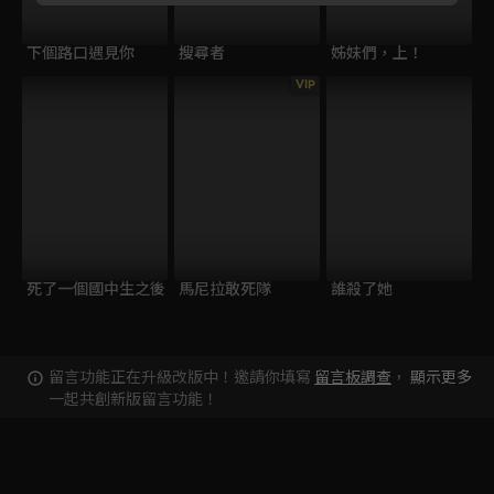
下個路口遇見你
搜尋者
姊妹們，上！
VIP
死了一個國中生之後
馬尼拉敢死隊
誰殺了她
留言功能正在升級改版中！邀請你填寫
留言板調查
，
顯示更多
一起共創新版留言功能！